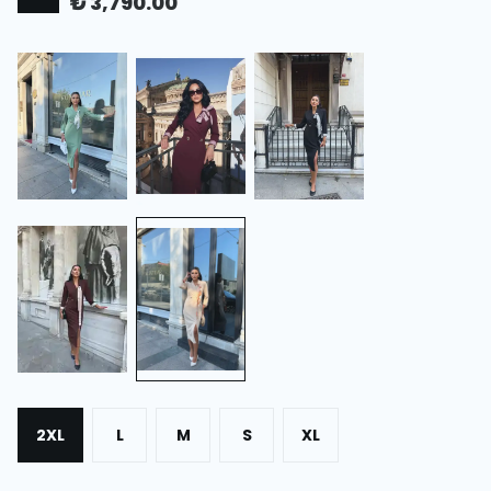
₺ 3,790.00
2XL
L
M
S
XL