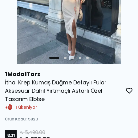
1Moda1Tarz
İthal Krep Kumaş Düğme Detaylı Fular
Aksesuar Dahil Yırtmaçlı Astarlı Özel
Tasarım Elbise
Tükeniyor
Ürün Kodu
:
5820
₺ 5,490.00
%
31