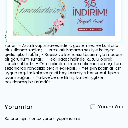
Ürün Açıklaması
- Zarif fular yaka detayı ile dikkat çeken, özel tasarım midi
boy elbise.; - Düğün ve nikah gibi özel günlerde şıklığınızı
tamamlayacak, düz desenli krep kumaştan üretilmiştir.; -
Uzun kollu ve standart kol tipi ile hem rahatlık hem de şıklık
sunar.; - Astarlı yapısı sayesinde iç göstermez ve konforlu
bir kullanım sağlar.; - Fermuarlı kapama şekliyle kolayca
giyilip çıkartılabilir.; - Kapsız ve kemersiz tasarımıyla modern
bir görünüm sunar.; - Tekli paket halinde, kutulu olarak
sunulmaktadır.; - Orta kalınlıkta krepe dokuma kumaşı, tüm
sezonlarda rahatlıkla tercih edilebilir.; - Yetişkin kadınlar için
uygun regular kalıp ve midi boy kesimiyle her vücut tipine
uyum sağlar.; - Türkiye'de üretilmiş, kaliteli işçilikle
hazırlanmış bir üründür.;
Yorumlar
Yorum Yap
Bu ürün için henüz yorum yapılmamış.