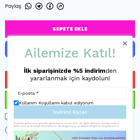
Paylaş
:
SEPETE EKLE
Ailemize Katıl!
İlk siparişinizde %5 indirim
den
yararlanmak için kaydolun!
HEMEN AL
WHATSAPP
Kullanım Koşullarını kabul ediyorum
İndirimi Kazan
Tüm siparişlerde ücretsiz kargo
E-posta adresinizi girerek pazarlama ve tanıtım ile ilgili iletişim almayı kabul
edersiniz ve Gizlilik Politikamızı okuduğunuzu ve kabul ettiğinizi onaylarsınız.
15 gün içinde iade değişim