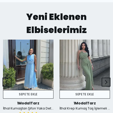
Yeni Eklenen
Elbiselerimiz
SEPETE EKLE
SEPETE EKLE
1Moda1Tarz
1Moda1Tarz
İthal Kumaştan Şifon Yaka Detaylı Piliseli Kemerli Astarlı Özel Tasarım Elbise - mavi
İthal Krep Kumaş Taş İşlemeli Askılı Astarlı Özel Tasarım Yırtmaçlı Maxi Elbise - Yeşil