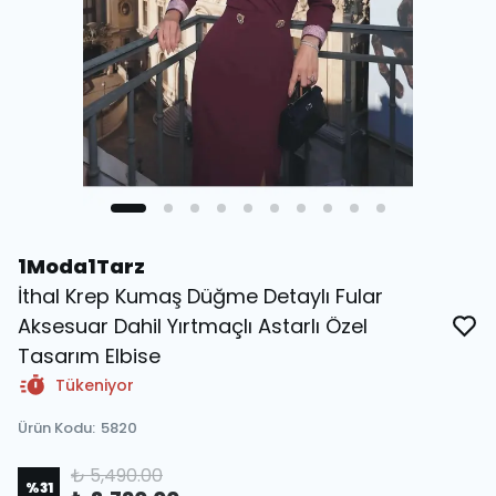
1Moda1Tarz
İthal Krep Kumaş Düğme Detaylı Fular
Aksesuar Dahil Yırtmaçlı Astarlı Özel
Tasarım Elbise
Tükeniyor
Ürün Kodu
:
5820
₺ 5,490.00
%
31