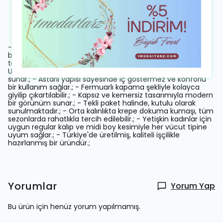
Ürün Açıklaması
- Zarif fular yaka detayı ile dikkat çeken, özel tasarım midi
boy elbise.; - Düğün ve nikah gibi özel günlerde şıklığınızı
tamamlayacak, düz desenli krep kumaştan üretilmiştir.; -
Uzun kollu ve standart kol tipi ile hem rahatlık hem de şıklık
sunar.; - Astarlı yapısı sayesinde iç göstermez ve konforlu
bir kullanım sağlar.; - Fermuarlı kapama şekliyle kolayca
giyilip çıkartılabilir.; - Kapsız ve kemersiz tasarımıyla modern
bir görünüm sunar.; - Tekli paket halinde, kutulu olarak
sunulmaktadır.; - Orta kalınlıkta krepe dokuma kumaşı, tüm
sezonlarda rahatlıkla tercih edilebilir.; - Yetişkin kadınlar için
uygun regular kalıp ve midi boy kesimiyle her vücut tipine
uyum sağlar.; - Türkiye'de üretilmiş, kaliteli işçilikle
hazırlanmış bir üründür.;
Yorumlar
Yorum Yap
Bu ürün için henüz yorum yapılmamış.