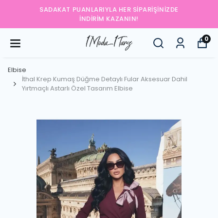
UANLARIYLA HER SIPARIŞINIZDE
YENI SEZONU
İNDIRIM KAZANIN!
0
Elbise
İthal Krep Kumaş Düğme Detaylı Fular Aksesuar Dahil
Yırtmaçlı Astarlı Özel Tasarım Elbise