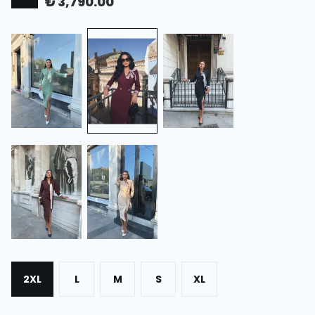
₺ 3,790.00
2XL
L
M
S
XL