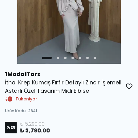
1Moda1Tarz
İthal Krep Kumaş Fırfır Detaylı Zincir İşlemeli
Astarlı Özel Tasarım Midi Elbise
Tükeniyor
Ürün Kodu
:
2641
₺ 5,290.00
%
28
₺ 3,790.00