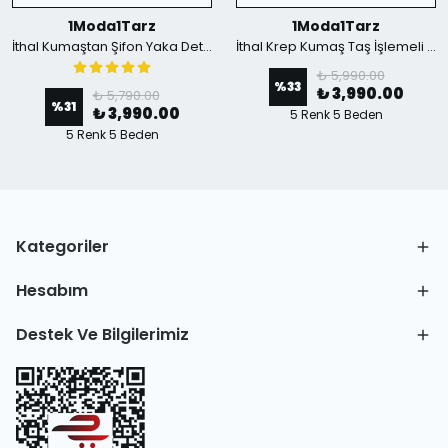
1Moda1Tarz
1Moda1Tarz
İthal Kumaştan Şifon Yaka Detaylı Piliseli Kemerli Astarlı Özel Tasarım Elbise - mavi
İthal Krep Kumaş Taş İşlemeli Askılı Astarlı Özel Tasarım Yırtmaçlı Maxi Elbise - Yeşil
₺ 5,990.00
%
33
₺ 3,990.00
₺ 5,790.00
%
31
₺ 3,990.00
5 Renk 5 Beden
5 Renk 5 Beden
Kategoriler
Hesabım
Destek Ve Bilgilerimiz