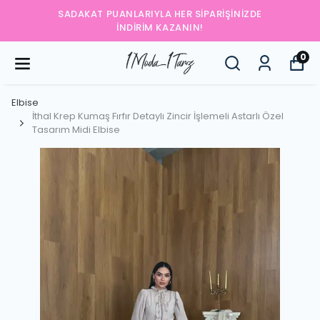
RIŞINIZDE
YENI SEZONUN EN ŞIK PARÇALARI
0
Elbise
İthal Krep Kumaş Fırfır Detaylı Zincir İşlemeli Astarlı Özel
Tasarım Midi Elbise