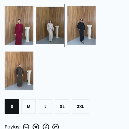
S
M
L
XL
2XL
Paylaş
: