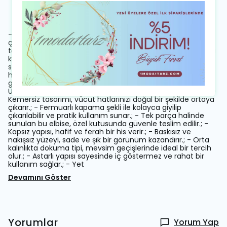
Ürün Açıklaması
- Zarif fırfır detayları ve göz alıcı zincir işlemeleriyle dikkat
çeken, özel tasarım midi elbise.; - Dik yaka ve standart kol
tasarımıyla klasik ve şık bir görünüm sunar.; - Yüksek kaliteli
krep kumaşı, hem konforlu hem de dayanıklı bir kullanım
sağlar.; - Düz deseni sayesinde kolayca kombinlenebilir ve
her ortamda şıklığınızı korumanızı sağlar.; - Düğün ve nikah
gibi özel günlerde tercih edebileceğiniz zarif bir seçimdir.; -
Uzun kollu tasarımı ile tüm sezonlarda rahatlıkla giyilebilir.; -
Kemersiz tasarımı, vücut hatlarınızı doğal bir şekilde ortaya
çıkarır.; - Fermuarlı kapama şekli ile kolayca giyilip
çıkarılabilir ve pratik kullanım sunar.; - Tek parça halinde
sunulan bu elbise, özel kutusunda güvenle teslim edilir.; -
Kapsız yapısı, hafif ve ferah bir his verir.; - Baskısız ve
nakışsız yüzeyi, sade ve şık bir görünüm kazandırır.; - Orta
kalınlıkta dokuma tipi, mevsim geçişlerinde ideal bir tercih
olur.; - Astarlı yapısı sayesinde iç göstermez ve rahat bir
kullanım sağlar.; - Yet
Devamını Göster
Yorumlar
Yorum Yap