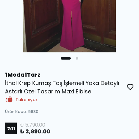
1Moda1Tarz
İthal Krep Kumaş Taş İşlemeli Yaka Detaylı
Astarlı Özel Tasarım Maxi Elbise
Tükeniyor
Ürün Kodu
:
5830
₺ 5,790.00
%
31
₺ 3,990.00