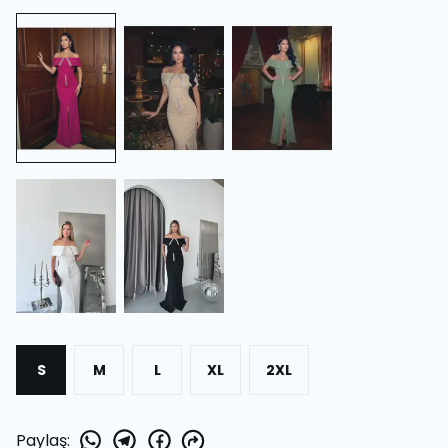
S
M
L
XL
2XL
Paylaş
: