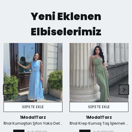
Yeni Eklenen
Elbiselerimiz
SEPETE EKLE
SEPETE EKLE
1Moda1Tarz
1Moda1Tarz
İthal Kumaştan Şifon Yaka Detaylı Piliseli Kemerli Astarlı Özel Tasarım Elbise - mavi
İthal Krep Kumaş Taş İşlemeli Askılı Astarlı Özel Tasarım Yırtmaçlı Maxi Elbise - Yeşil
₺ 5,790.00
₺ 5,990.00