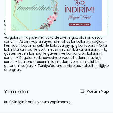
Ürün Açıklaması
- İthal krep kumaştan üretilmiş, şık ve zarif bir maxi elbise.; -
Düz deseniyle sade ve elegan bir görünüm sunar.; - Düğün
ve nikah gibi özel günlerde tercih edilebilecek özel tasarım.;
- Uzun kolları ve omzu açık tasarımı ile feminen bir siluet
oluşturur.; - Straplez yaka detayı ile dekolteyi zarifçe
vurgular.; - Taş işlemeli yaka detayı ile göz alıcı bir detay
sunar.; - Astarlı yapısı sayesinde rahat bir kullanım sağlar.; -
Fermuarlı kapama şekli ile kolayca giyilip çıkarılabilir.; - Orta
kalınlıkta kumaşı ile dört mevsim rahatlıkla kullanılabilir.; - İç
göstermeyen kumaşı ile güvenli ve konforlu bir kullanım
sunar.; - Regular kalıbı sayesinde vücut hatlarını nazikçe
sarar.; - Kemersiz tasarımı ile modern ve minimalist bir
görünüm sağlar.; - Türkiye'de üretilmiş olup, kaliteli işçiliğiyle
öne çıkar.;
Yorumlar
Yorum Yap
Bu ürün için henüz yorum yapılmamış.