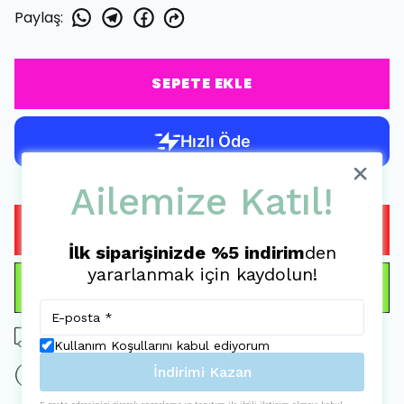
Paylaş
:
SEPETE EKLE
Ailemize Katıl!
HEMEN AL
İlk siparişinizde %5 indirim
den
yararlanmak için kaydolun!
WHATSAPP
Tüm siparişlerde ücretsiz kargo
Kullanım Koşullarını kabul ediyorum
İndirimi Kazan
15 gün içinde iade değişim