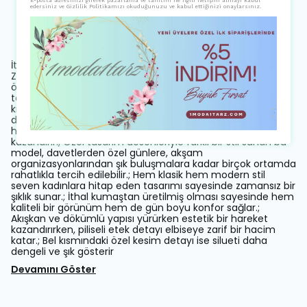
E-posta adresinizi girerek pazarlama ve tanıtım ile ilgili iletişim almayı kabul
edersiniz ve Gizlilik Politikamızı okuduğunuzu ve kabul ettiğinizi onaylarsınız.
Ürün Açıklaması
İthal Kumaş Özel Tasarım Desenli Premium Midi Elbise
Zarafeti ve modern tasarım anlayışını bir araya getiren bu
özel elbise, kaliteli ithal kumaşı ve dikkat çekici desen
tasarımıyla stil sahibi kadınların favorisi olmaya aday.; Üst
kısmındaki sade ve şık görünüm, bel hattındaki özel kesim
detayıyla vücut formunu zarif bir şekilde ortaya çıkarırken;
hareketli etek yapısı elbiseye güçlü ve sofistike bir duruş
kazandırır.; Özel tasarım desenleriyle farklı bir stil sunan bu
model, davetlerden özel günlere, akşam
organizasyonlarından şık buluşmalara kadar birçok ortamda
rahatlıkla tercih edilebilir.; Hem klasik hem modern stil
seven kadınlara hitap eden tasarımı sayesinde zamansız bir
şıklık sunar.; İthal kumaştan üretilmiş olması sayesinde hem
kaliteli bir görünüm hem de gün boyu konfor sağlar.;
Akışkan ve dökümlü yapısı yürürken estetik bir hareket
kazandırırken, piliseli etek detayı elbiseye zarif bir hacim
katar.; Bel kısmındaki özel kesim detayı ise silueti daha
dengeli ve şık gösterir
Devamını Göster