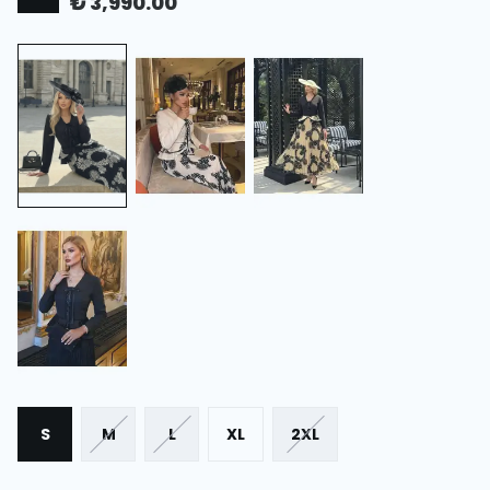
₺ 3,990.00
S
M
L
XL
2XL