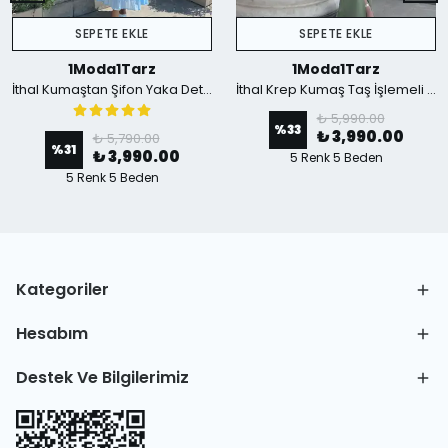
SEPETE EKLE
SEPETE EKLE
1Moda1Tarz
1Moda1Tarz
İthal Kumaştan Şifon Yaka Detaylı Piliseli Kemerli Astarlı Özel Tasarım Elbise - mavi
İthal Krep Kumaş Taş İşlemeli Askılı Astarlı Özel Tasarım Yırtmaçlı Maxi Elbise - Yeşil
₺ 5,990.00
%
33
₺ 3,990.00
₺ 5,790.00
%
31
₺ 3,990.00
5 Renk 5 Beden
5 Renk 5 Beden
Kategoriler
Hesabım
Destek Ve Bilgilerimiz