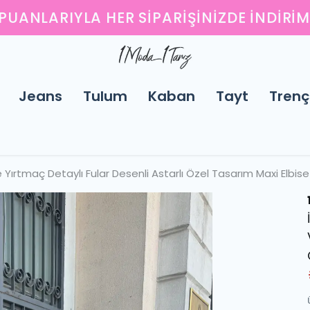
ENI SEZONUN EN ŞIK PARÇALARINI KEŞFED
Jeans
Tulum
Kaban
Tayt
Trenç
ırtmaç Detaylı Fular Desenli Astarlı Özel Tasarım Maxi Elbise