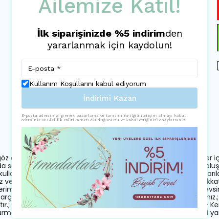
Ailemize Katıl!
İlk siparişinizde %5 indirim
den
yararlanmak için kaydolun!
Kullanım Koşullarını kabul ediyorum
İndirimi Kazan
E-posta adresinizi girerek pazarlama ve tanıtım ile ilgili iletişim almayı kabul
Ürün Açıklaması
edersiniz ve Gizlilik Politikamızı okuduğunuzu ve kabul ettiğinizi onaylarsınız.
göz alıcı bir görünüm sunar.; - Düğün ve nikah gibi özel davetler içi
a serinlik sağlar.; - Straplez yaka detayı ile feminen bir siluet oluşt
ullanım sunar.; - Fermuarlı kapama şekliyle kolayca giyilip çıkarılabi
ve konforlu bir deneyim sağlar.; - Sexy persona'ya uygun, dikkat
erimi ile şık bir sunum sağlar.; - Orta kalınlıkta dokuma tipi, mev
k parça olarak paketlenmiştir, ekstra aksesuara gerek duymazsınız.; 
ır.; - Regular kalıp ve silueti ile vücut hatlarını nazikçe sarar.; - 
masını sağlar.; - Türkiye'de üretilmiştir, yerel üretim kalitesini yan