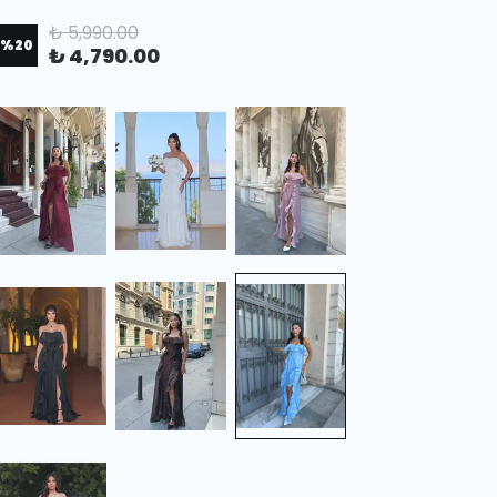
₺ 5,990.00
%
20
₺ 4,790.00