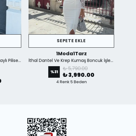
SEPETE EKLE
1Moda1Tarz
İthal Kumaştan Şifon Yaka Detaylı Piliseli Kemerli Astarlı Özel Tasarım Elbise - Kahverengi
İthal Dantel Ve Krep Kumaş Boncuk İşlemeli Yırtmaçlı Astarlı Özel Tasarım Maxi Elbise - Beyaz
₺ 5,790.00
%
31
₺ 3,990.00
0
4 Renk 5 Beden