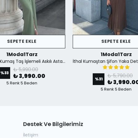
SEPETE EKLE
SEPETE EKLE
1Moda1Tarz
1Moda1Tarz
İthal Krep Kumaş Taş İşlemeli Askılı Astarlı Özel Tasarım Yırtmaçlı Maxi Elbise - Yeşil
₺ 5,990.00
%
33
₺ 3,990.00
₺ 5,790.00
%
31
₺ 3,990.0
5 Renk 5 Beden
5 Renk 5 Beden
Destek Ve Bilgilerimiz
İletişim