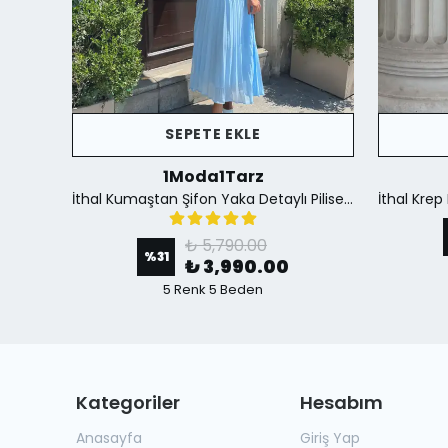
SEPETE EKLE
1Moda1Tarz
İthal Krep Kumaş Düğme Detaylı Fular Aksesuar Dahil Yırtmaçlı Astarlı Özel Tasarım Elbise - Siyah
İthal Kumaştan Şifon Yaka Detaylı Piliseli Kemerli Astarlı Özel Tasarım Elbise - mavi
₺ 5,790.00
%
31
₺ 3,990.00
5 Renk 5 Beden
Kategoriler
Hesabım
Anasayfa
Giriş Yap