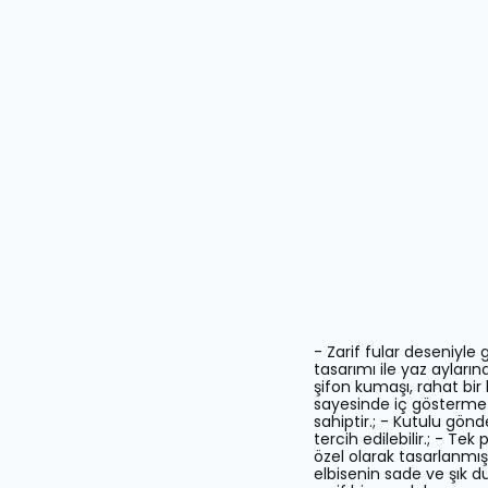
- Zarif fular deseniyle 
tasarımı ile yaz aylarınd
şifon kumaşı, rahat bir k
sayesinde iç göstermez 
sahiptir.; - Kutulu gönd
tercih edilebilir.; - Te
özel olarak tasarlanmışt
elbisenin sade ve şık dur