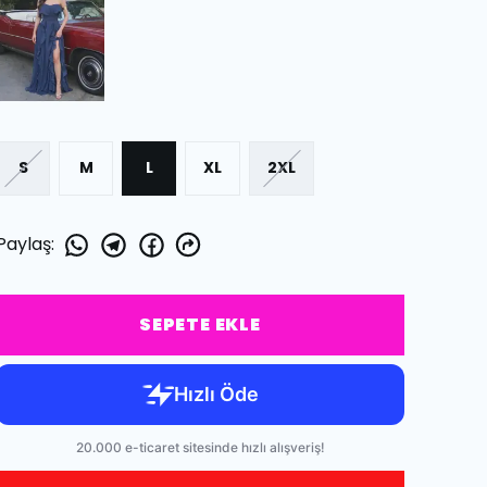
S
M
L
XL
2XL
Paylaş
:
SEPETE EKLE