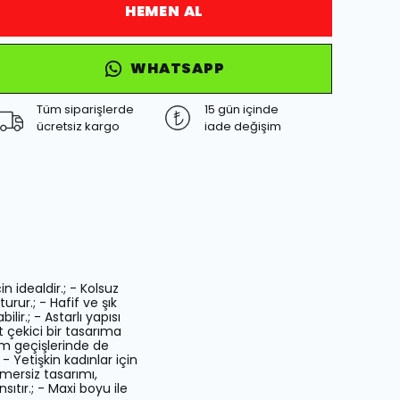
HEMEN AL
WHATSAPP
Tüm siparişlerde
15 gün içinde
ücretsiz kargo
iade değişim
n idealdir.; - Kolsuz
urur.; - Hafif ve şık
lir.; - Astarlı yapısı
 çekici bir tasarıma
sim geçişlerinde de
- Yetişkin kadınlar için
Kemersiz tasarımı,
sıtır.; - Maxi boyu ile