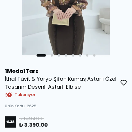
1Moda1Tarz
İthal Tüvit & Yoryo Şifon Kumaş Astarlı Özel
Tasarım Desenli Astarlı Elbise
Tükeniyor
Ürün Kodu
:
2625
₺ 5,450.00
%
38
₺ 3,390.00