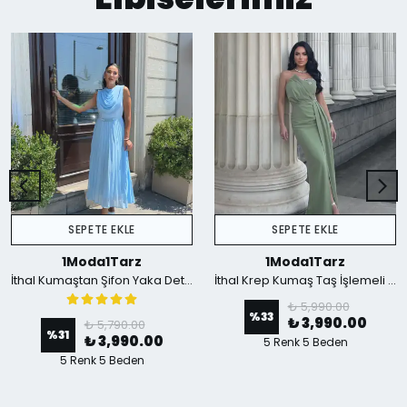
SEPETE EKLE
SEPETE EKLE
1Moda1Tarz
1Moda1Tarz
İthal Kumaştan Şifon Yaka Detaylı Piliseli Kemerli Astarlı Özel Tasarım Elbise - mavi
İthal Krep Kumaş Taş İşlemeli Askılı Astarlı Özel Tasarım Yırtmaçlı Maxi Elbise - Yeşil
₺ 5,990.00
%
33
₺ 3,990.00
₺ 5,790.00
%
31
₺ 3,990.00
5 Renk 5 Beden
5 Renk 5 Beden