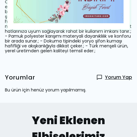
Orta kalınlıkta kumaşı tüm mevsimlerde rahatlıkla tercih
edilebilir.; - Ageless persona ile her yaştan kadının
beğenisine hitap eder.; - Düğün ve nikah gibi özel günlerde
şıklığınızı tamamlayacak ideal seçimdir.; - Tekli paket
halinde kutulu olarak sunulur; hediye etmek için de
mükemmel bir seçenektir.; - Regular kalıp ve boyuyla vücut
hatlarınıza uyum sağlayarak rahat bir kullanım imkanı tanır.;
- Pamuk polyester karışımı materyali dayanıklılık ve konforu
bir arada sunar.; - Dokuma tipindeki yoryo şifon kumaşı
hafifliği ve akışkanlığıyla dikkat çeker.; - Türk menşeli ürün,
yerel üretimden gelen kaliteyi temsil eder.;
Yorumlar
Yorum Yap
Bu ürün için henüz yorum yapılmamış.
Yeni Eklenen
Elbiselerimiz