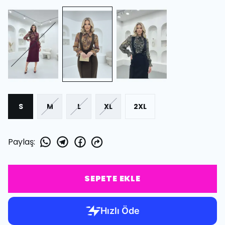
S
M
L
XL
2XL
Paylaş
:
SEPETE EKLE