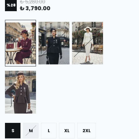
₺ 5,280.00
%
28
₺ 3,790.00
S
M
L
XL
2XL