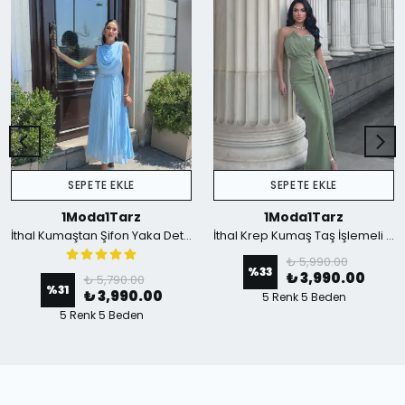
SEPETE EKLE
SEPETE EKLE
1Moda1Tarz
1Moda1Tarz
İthal Kumaştan Şifon Yaka Detaylı Piliseli Kemerli Astarlı Özel Tasarım Elbise - mavi
İthal Krep Kumaş Taş İşlemeli Askılı Astarlı Özel Tasarım Yırtmaçlı Maxi Elbise - Yeşil
₺ 5,990.00
%
33
₺ 3,990.00
₺ 5,790.00
%
31
₺ 3,990.00
5 Renk 5 Beden
5 Renk 5 Beden