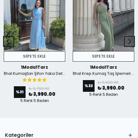
SEPETE EKLE
SEPETE EKLE
1Moda1Tarz
1Moda1Tarz
İthal Kumaştan Şifon Yaka Detaylı Piliseli Kemerli Astarlı Özel Tasarım Elbise - mavi
İthal Krep Kumaş Taş İşlemeli Askılı Astarlı Özel Tasarım Yırtmaçlı Maxi Elbise - Yeşil
₺ 5,990.00
%
33
₺ 3,990.00
₺ 5,790.00
%
31
₺ 3,990.00
5 Renk 5 Beden
5 Renk 5 Beden
Kategoriler