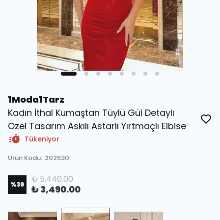
1Moda1Tarz
Kadın İthal Kumaştan Tüylü Gül Detaylı
Özel Tasarım Askılı Astarlı Yırtmaçlı Elbise
Tükeniyor
Ürün Kodu
:
202530
₺ 5,440.00
%
36
₺ 3,490.00