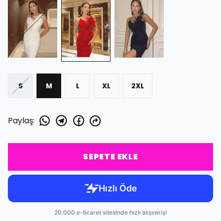
S
M
L
XL
2XL
Paylaş
:
SEPETE EKLE