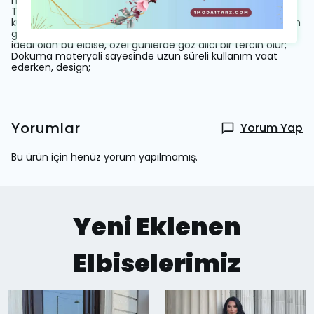
hava katarken, gül detayları ile feminen dokunuşlar ekler;
Tüm yaş gruplarına hitap eden tasarımıyla geniş bir
kullanıcı yelpazesine sahiptir; Orta kalınlıkta kumaşı mevsim
geçişlerinde ideal konforu sağlar; Şık ve gece ortamları için
ideal olan bu elbise, özel günlerde göz alıcı bir tercih olur;
Dokuma materyali sayesinde uzun süreli kullanım vaat
ederken, design;
Yorumlar
Yorum Yap
Bu ürün için henüz yorum yapılmamış.
Yeni Eklenen
Elbiselerimiz