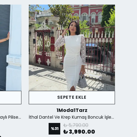
SEPETE EKLE
1Moda1Tarz
İthal Kumaştan Şifon Yaka Detaylı Piliseli Kemerli Astarlı Özel Tasarım Elbise - Kahverengi
İthal Dantel Ve Krep Kumaş Boncuk İşlemeli Yırtmaçlı Astarlı Özel Tasarım Maxi Elbise - Beyaz
₺ 5,790.00
%
31
₺ 3,990.00