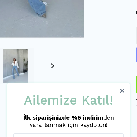
Ailemize Katıl!
İlk siparişinizde %5 indirim
den
yararlanmak için kaydolun!
Ürün Açıklaması