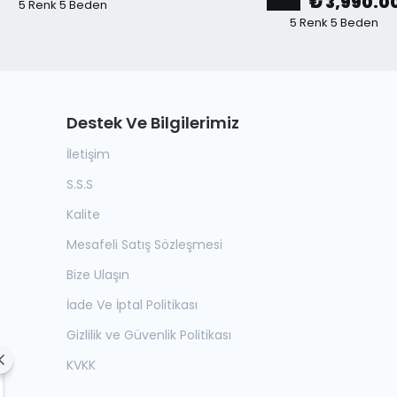
₺ 3,990.0
5 Renk 5 Beden
5 Renk 5 Beden
Destek Ve Bilgilerimiz
İletişim
S.S.S
Kalite
Mesafeli Satış Sözleşmesi
Bize Ulaşın
İade Ve İptal Politikası
Gizlilik ve Güvenlik Politikası
KVKK