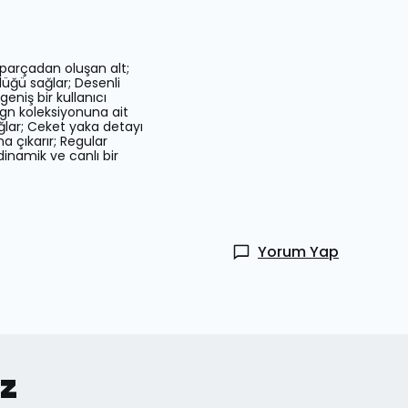
 parçadan oluşan alt;
üğü sağlar; Desenli
eniş bir kullanıcı
ign koleksiyonuna ait
sağlar; Ceket yaka detayı
na çıkarır; Regular
dinamik ve canlı bir
Yorum Yap
iz