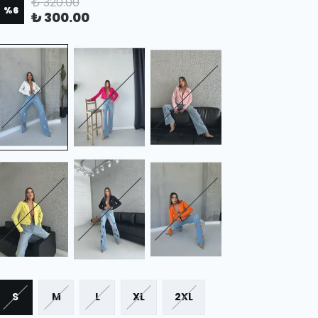
₺ 320.00
%
6
₺ 300.00
S
M
L
XL
2XL