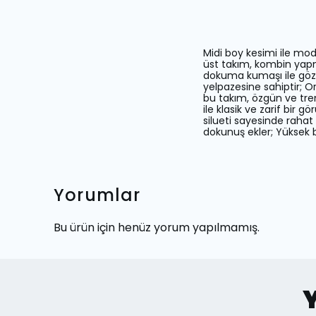
Midi boy kesimi ile mo
üst takım, kombin yapm
dokuma kumaşı ile göz al
yelpazesine sahiptir; O
bu takım, özgün ve trend
ile klasik ve zarif bir 
silueti sayesinde rahat
dokunuş ekler; Yüksek b
Yorumlar
Bu ürün için henüz yorum yapılmamış.
Y