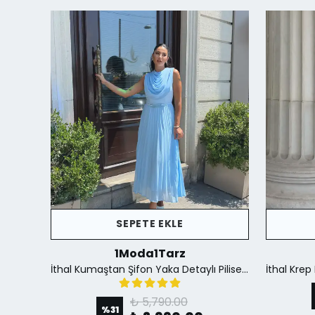
SEPETE EKLE
1Moda1Tarz
İthal Krep Kumaş Düğme Detaylı Fular Aksesuar Dahil Yırtmaçlı Astarlı Özel Tasarım Elbise - Siyah
İthal Kumaştan Şifon Yaka Detaylı Piliseli Kemerli Astarlı Özel Tasarım Elbise - mavi
₺ 5,790.00
%
31