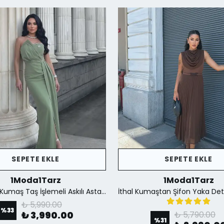
SEPETE EKLE
SEPETE EKLE
1Moda1Tarz
1Moda1Tarz
İthal Krep Kumaş Taş İşlemeli Askılı Astarlı Özel Tasarım Yırtmaçlı Maxi Elbise - Yeşil
₺ 5,990.00
%
33
₺ 3,990.00
₺ 5,790.00
%
31