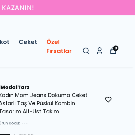
IN
kot
Ceket
Özel
0
Fırsatlar
1Moda1Tarz
Kadın Mom Jeans Dokuma Ceket
Astarlı Taş Ve Püskül Kombin
Tasarım Alt-Üst Takım
Ürün Kodu
:
---