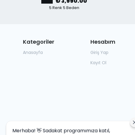
₺ 3,990.00
5 Renk 5 Beden
Kategoriler
Hesabım
Anasayfa
Giriş Yap
Kayıt Ol
Merhaba! 👋 Sadakat programımıza katıl,