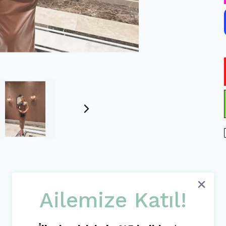
Ürün Açıklaması
Ailemize Katıl!