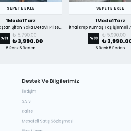
SEPETE EKLE
SEPETE EKLE
1Moda1Tarz
1Moda1Tarz
İthal Kumaştan Şifon Yaka Detaylı Piliseli Kemerli Astarlı Özel Tasarım Elbise - Kahverengi
₺ 5,790.00
₺ 5,990.00
%
31
%
33
₺ 3,990.00
₺ 3,990.0
5 Renk 5 Beden
5 Renk 5 Beden
Destek Ve Bilgilerimiz
İletişim
S.S.S
Kalite
Mesafeli Satış Sözleşmesi