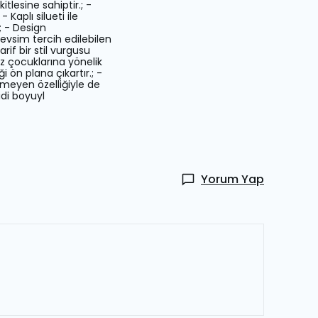
tlesine sahiptir.; -
 Kaplı silueti ile
; - Design
evsim tercih edilebilen
rif bir stil vurgusu
ız çocuklarına yönelik
 ön plana çıkartır.; -
rmeyen özelliğiyle de
midi boyuyl
Yorum Yap