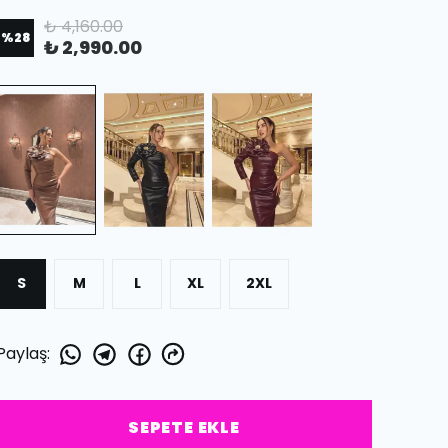
₺ 4,160.00
%
28
₺ 2,990.00
S
M
L
XL
2XL
Paylaş
:
SEPETE EKLE