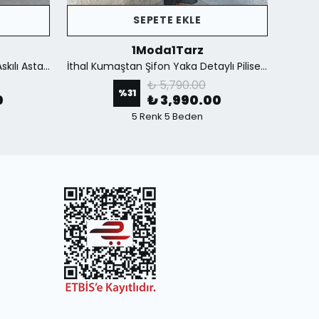
SEPETE EKLE
1Moda1Tarz
İthal Krep Kumaş Taş İşlemeli Askılı Astarlı Özel Tasarım Yırtmaçlı Maxi Elbise - Yeşil
İthal Kumaştan Şifon Yaka Detaylı Piliseli Kemerli Astarlı Özel Tasarım Elbise - Siyah
₺ 5,790.00
%
31
0
₺ 3,990.00
5 Renk 5 Beden