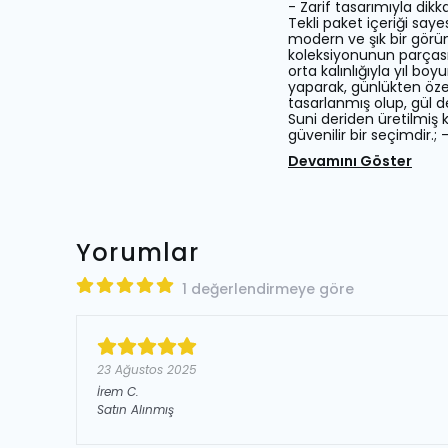
- Zarif tasarımıyla dikk
Tekli paket içeriği saye
modern ve şık bir görü
koleksiyonunun parçası 
orta kalınlığıyla yıl bo
yaparak, günlükten özel
tasarlanmış olup, gül d
Suni deriden üretilmiş 
güvenilir bir seçimdir.; 
Devamını Göster
Yorumlar
1 değerlendirmeye göre
23 Ağustos 2025
İrem
C.
Satın Alınmış