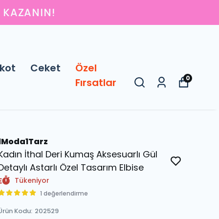
IN
kot
Ceket
Özel
0
Fırsatlar
1Moda1Tarz
Kadın İthal Deri Kumaş Aksesuarlı Gül
Detaylı Astarlı Özel Tasarım Elbise
Tükeniyor
1 değerlendirme
Ürün Kodu
:
202529