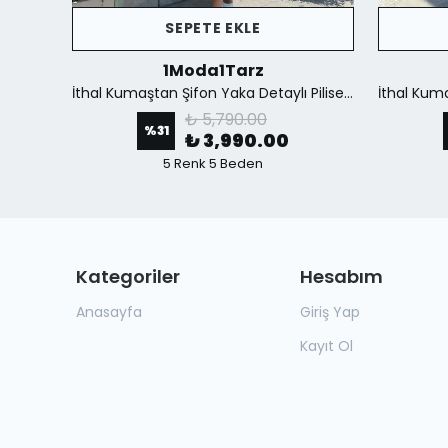
SEPETE EKLE
1Moda1Tarz
İthal Krep Kumaş Düğme Detaylı Fular Aksesuar Dahil Yırtmaçlı Astarlı Özel Tasarım Elbise - Siyah
İthal Kumaştan Şifon Yaka Detaylı Piliseli Kemerli Astarlı Özel Tasarım Elbise - mavi
₺ 5,790.00
%
31
₺ 3,990.00
5 Renk 5 Beden
Kategoriler
Hesabım
Anasayfa
Giriş Yap
Kayıt Ol