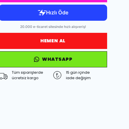
HEMEN AL
WHATSAPP
Tüm siparişlerde
15 gün içinde
ücretsiz kargo
iade değişim