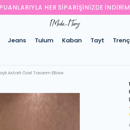
ENI SEZONUN EN ŞIK PARÇALARINI KEŞFED
Jeans
Tulum
Kaban
Tayt
Trenç
ylı Astarlı Özel Tasarım Elbise