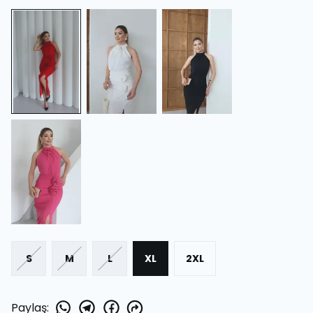
S
M
L
XL
2XL
Paylaş
: