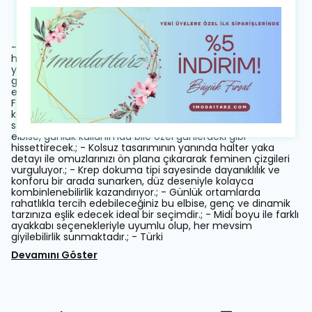
Ürün Açıklaması
- Zarif tasarımıyla dikkat çeken bu elbise, krep kumaşın
hafifliği ve şıklığı ile öne çıkıyor.; - Gül detayları ve yırtmaçlı
yapısı sayesinde hem modern hem de feminen bir
görünüm sunuyor.; - Astarlı olması, rahatlıkla hareket
etmenizi sağlarken aynı zamanda şık bir duruş sergiliyor.; -
Fermuarlı kapama şekli pratik kullanım imkanı tanırken,
kemer takmaya gerek duymadan vücut hatlarınıza uyum
sağlıyor.; - Kalem siluetiyle zarif bir kesime sahip olan bu
elbise, günlük kullanımda bile özel günlerdeki gibi
hissettirecek.; - Kolsuz tasarımının yanında halter yaka
detayı ile omuzlarınızı ön plana çıkararak feminen çizgileri
vurguluyor.; - Krep dokuma tipi sayesinde dayanıklılık ve
konforu bir arada sunarken, düz deseniyle kolayca
kombinlenebilirlik kazandırıyor.; - Günlük ortamlarda
rahatlıkla tercih edebileceğiniz bu elbise, genç ve dinamik
tarzınıza eşlik edecek ideal bir seçimdir.; - Midi boyu ile farklı
ayakkabı seçenekleriyle uyumlu olup, her mevsim
giyilebilirlik sunmaktadır.; - Türki
Devamını Göster