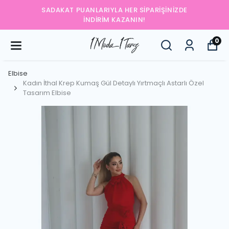
SADAKAT PUANLARIYLA HER SIPARIŞINIZDE
İNDIRIM KAZANIN!
0
Elbise
Kadın İthal Krep Kumaş Gül Detaylı Yırtmaçlı Astarlı Özel
Tasarım Elbise