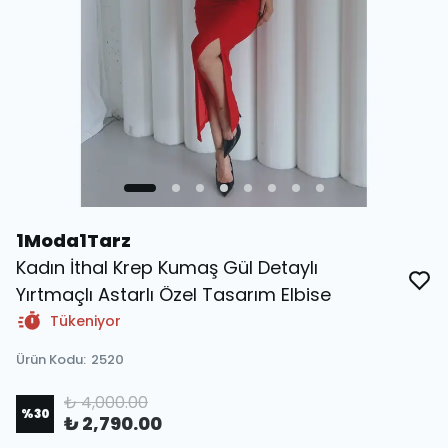
1Moda1Tarz
Kadın İthal Krep Kumaş Gül Detaylı
Yırtmaçlı Astarlı Özel Tasarım Elbise
Tükeniyor
Ürün Kodu
:
2520
₺ 4,000.00
%
30
₺ 2,790.00