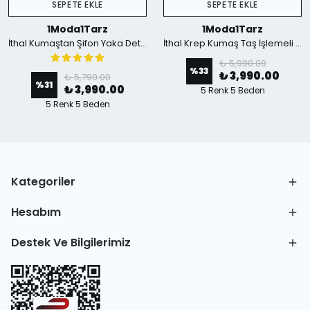
SEPETE EKLE
SEPETE EKLE
1Moda1Tarz
1Moda1Tarz
İthal Kumaştan Şifon Yaka Detaylı Piliseli Kemerli Astarlı Özel Tasarım Elbise - mavi
İthal Krep Kumaş Taş İşlemeli Askılı Astarlı Özel Tasarım Yırtmaçlı Maxi Elbise - Yeşil
₺ 5,990.00
%
33
₺ 3,990.00
₺ 5,790.00
%
31
₺ 3,990.00
5 Renk 5 Beden
5 Renk 5 Beden
Kategoriler
Hesabım
Destek Ve Bilgilerimiz