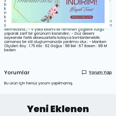
Scuba krep dokuması, esnekliği ve yumuşak dokusuyla gün
boyu konfor sağlar.; - Fermuarlı kapama özelliği pratik
kullanım imkanı sunarken, vücut hatlarınıza uyum sağlar.; -
Her yaş grubuna hitap eden tasarımıyla geniş bir kullanıcı
kitlesine sahiptir.; - Düğün ve nikah gibi özel ortamlarda
tercih edebileceğiniz ideal bir seçimdir.; - Uzun kollu tasarım
soğuk havalarda ekstra koruma sağlarken şıklığınızdan ödün
vermezsiniz.; - V yaka kesimi ile feminen çizgilere vurgu
yaparak zarif bir görünüm kazandırır.; - Düz deseni
sayesinde farklı aksesuarlarla kolayca kombinlenebilir;
zamansız bir stil oluşturmanızda yardımcı olur.; - Manken
Ölçüleri: Boy : 1.75 Kilo : 62 Göğüs : 98 Bel : 67 Basen : 98 M
beden
Yorumlar
Yorum Yap
Bu ürün için henüz yorum yapılmamış.
Yeni Eklenen