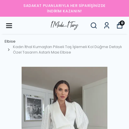
DAKAT PUANLARIYLA HER SIPARIŞINIZDE
YEN
İNDIRIM KAZANIN!
0
Elbise
Kadın İthal Kumaştan Piliseli Taş İşlemeli Kol Düğme Detaylı
Özel Tasarım Astarlı Maxi Elbise