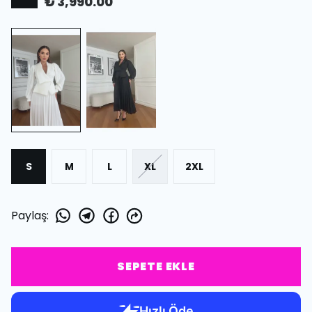
₺ 3,990.00
S
M
L
XL
2XL
Paylaş
:
SEPETE EKLE