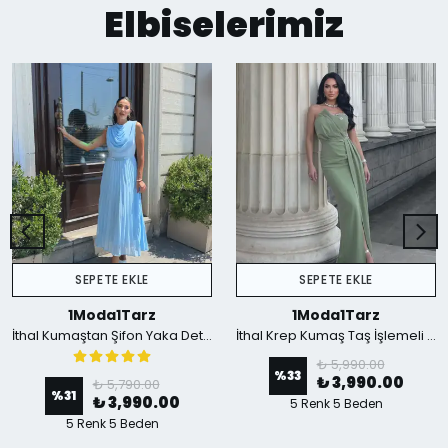
Elbiselerimiz
SEPETE EKLE
SEPETE EKLE
1Moda1Tarz
1Moda1Tarz
İthal Kumaştan Şifon Yaka Detaylı Piliseli Kemerli Astarlı Özel Tasarım Elbise - mavi
İthal Krep Kumaş Taş İşlemeli Askılı Astarlı Özel Tasarım Yırtmaçlı Maxi Elbise - Yeşil
₺ 5,990.00
%
33
₺ 3,990.00
₺ 5,790.00
%
31
₺ 3,990.00
5 Renk 5 Beden
5 Renk 5 Beden