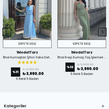
SEPETE EKLE
SEPETE EKLE
1Moda1Tarz
1Moda1Tarz
İthal Kumaştan Şifon Yaka Detaylı Piliseli Kemerli Astarlı Özel Tasarım Elbise - mavi
İthal Krep Kumaş Taş İşlemeli Askılı Astarlı Özel Tasarım Yırtmaçlı Maxi Elbise - Yeşil
₺ 5,990.00
%
33
₺ 3,990.00
₺ 5,790.00
%
31
₺ 3,990.00
5 Renk 5 Beden
5 Renk 5 Beden
Kategoriler