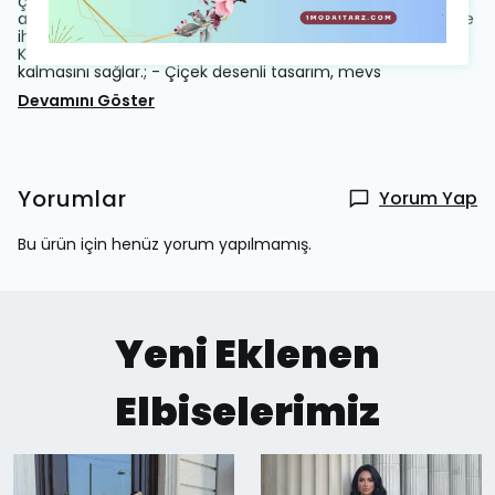
çıkarır.; - İki parçadan oluşan set, kombin seçeneklerini
artırarak gardrobunuzu zenginleştirir.; - Tekli paket içeriğiyle
ihtiyacınız olan her şey tek seferde elinizin altında olur.; -
Kuru temizleme tavsiyesiyle uzun süre ilk günkü gibi
kalmasını sağlar.; - Çiçek desenli tasarım, mevs
Devamını Göster
Yorumlar
Yorum Yap
Bu ürün için henüz yorum yapılmamış.
Yeni Eklenen
Elbiselerimiz