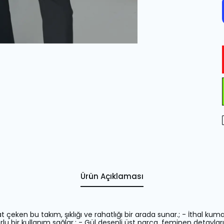
Ürün Açıklaması
at çeken bu takım, şıklığı ve rahatlığı bir arada sunar.; - İthal kum
rlu bir kullanım sağlar.; - Gül desenli üst parça, feminen detaylarıy