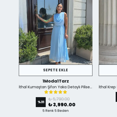
SEPETE EKLE
1Moda1Tarz
İthal Krep Kumaş Düğme Detaylı Fular Aksesuar Dahil Yırtmaçlı Astarlı Özel Tasarım Elbise - Siyah
İthal Kumaştan Şifon Yaka Detaylı Piliseli Kemerli Astarlı Özel Tasarım Elbise - mavi
₺ 5,790.00
%
31
₺ 3,990.00
5 Renk 5 Beden