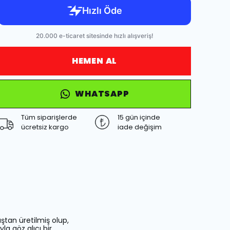
HEMEN AL
WHATSAPP
Tüm siparişlerde
15 gün içinde
ücretsiz kargo
iade değişim
aştan üretilmiş olup,
la göz alıcı bir