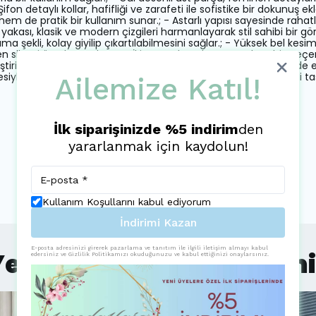
fon detaylı kollar, hafifliği ve zarafeti ile sofistike bir dokunuş ekl
em de pratik bir kullanım sunar.; - Astarlı yapısı sayesinde raha
 yakası, klasik ve modern çizgileri harmanlayarak stil sahibi bir g
ekli, kolay giyilip çıkartılabilmesini sağlar.; - Yüksek bel kesimi
 silueti ön plana çıkarır.; - İki parçadan oluşan set, kombin seçen
ir.; - Tekli paket içeriğiyle ihtiyacınız olan her şey tek seferde eli
iyle uzun süre ilk günkü gibi kalmasını sağlar.; - Çiçek desenli 
Ailemize Katıl!
İlk siparişinizde %5 indirim
den
yararlanmak için kaydolun!
Kullanım Koşullarını kabul ediyorum
İndirimi Kazan
E-posta adresinizi girerek pazarlama ve tanıtım ile ilgili iletişim almayı kabul
eni Eklenen Elbiselerim
edersiniz ve Gizlilik Politikamızı okuduğunuzu ve kabul ettiğinizi onaylarsınız.