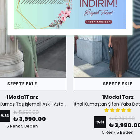
SEPETE EKLE
SEPETE EKLE
1Moda1Tarz
1Moda1Tarz
İthal Krep Kumaş Taş İşlemeli Askılı Astarlı Özel Tasarım Yırtmaçlı Maxi Elbise - Yeşil
₺ 5,990.00
%
33
₺ 3,990.00
₺ 5,790.00
%
31
₺ 3,990.0
5 Renk 5 Beden
5 Renk 5 Beden