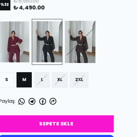
₺ 6,560.00
%
32
₺ 4,490.00
S
M
L
XL
2XL
Paylaş
:
SEPETE EKLE