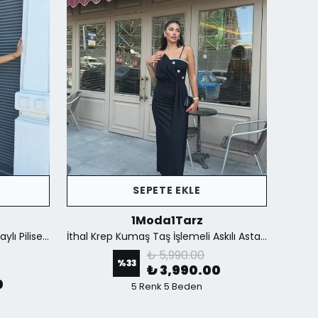
SEPETE EKLE
1Moda1Tarz
İthal Kumaştan Şifon Yaka Detaylı Piliseli Kemerli Astarlı Özel Tasarım Elbise - Kahverengi
İthal Krep Kumaş Taş İşlemeli Askılı Astarlı Özel Tasarım Yırtmaçlı Maxi Elbise - Siyah
₺ 5,990.00
%
33
₺ 3,990.00
0
5 Renk 5 Beden