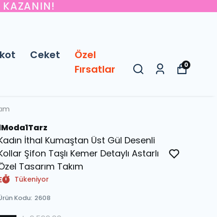
M KAZANIN!
kot
Ceket
Özel
0
Fırsatlar
kım
1Moda1Tarz
Kadın İthal Kumaştan Üst Gül Desenli
Kollar Şifon Taşlı Kemer Detaylı Astarlı
Özel Tasarım Takım
Tükeniyor
Ürün Kodu
:
2608