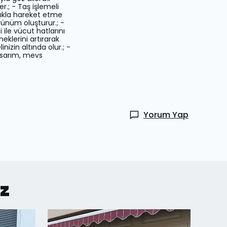
er.; - Taş işlemeli
tlıkla hareket etme
örünüm oluşturur.; -
 ile vücut hatlarını
eklerini artırarak
nizin altında olur.; -
tasarım, mevs
Yorum Yap
iz