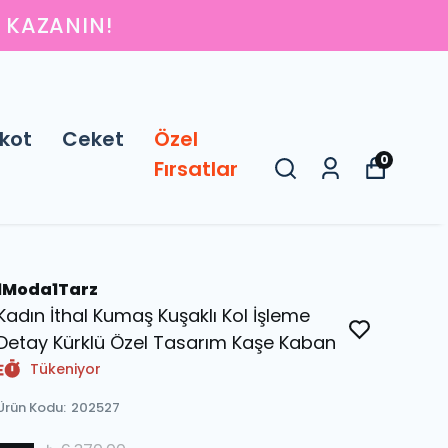
IN
kot
Ceket
Özel
0
Fırsatlar
1Moda1Tarz
Kadın İthal Kumaş Kuşaklı Kol İşleme
Detay Kürklü Özel Tasarım Kaşe Kaban
Tükeniyor
Ürün Kodu
:
202527