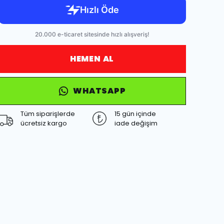
HEMEN AL
WHATSAPP
Tüm siparişlerde
15 gün içinde
ücretsiz kargo
iade değişim