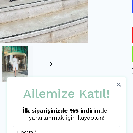
Ailemize Katıl!
İlk siparişinizde %5 indirim
den
Ürün Açıklaması
yararlanmak için kaydolun!