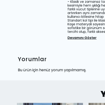
- Klasik ve zamansız t
kesimiyle hem şıklığı he
farklı vücut tiplerine u
artırırken aynı zamanda
kullanıcı kitlesine hita
Standart kol tipi ile kl
Kaşe materyali sayesin
sofistike bir görünüm s
tercihi olup, farklı akses
Devamını Göster
Yorumlar
Bu ürün için henüz yorum yapılmamış.
Y