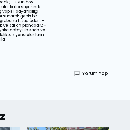
acak.; - Uzun boy
gular kalıbı sayesinde
apısı, dayanıklılığı
ı sunarak geniş bir
ş grubuna hitap eder.; -
 ve stil ön plandadır.; -
yaka detayı ile sade ve
elikten yana olanların
lla
Yorum Yap
iz