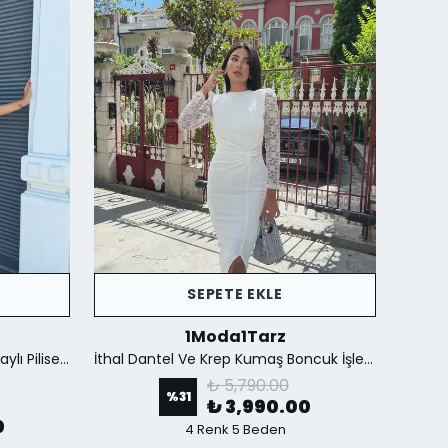
SEPETE EKLE
1Moda1Tarz
İthal Kumaştan Şifon Yaka Detaylı Piliseli Kemerli Astarlı Özel Tasarım Elbise - Kahverengi
İthal Dantel Ve Krep Kumaş Boncuk İşlemeli Yırtmaçlı Astarlı Özel Tasarım Maxi Elbise - Beyaz
₺ 5,790.00
%
31
₺ 3,990.00
0
4 Renk 5 Beden