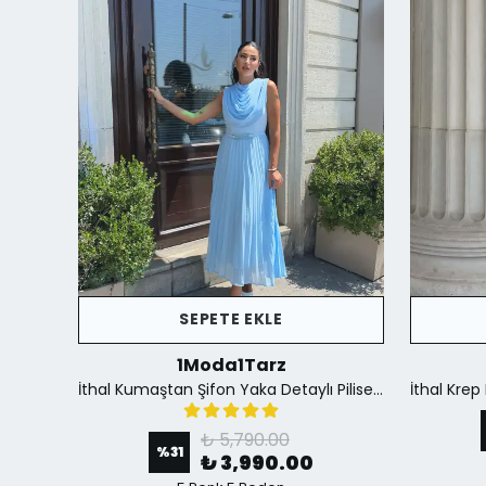
SEPETE EKLE
1Moda1Tarz
İthal Krep Kumaş Düğme Detaylı Fular Aksesuar Dahil Yırtmaçlı Astarlı Özel Tasarım Elbise - Siyah
İthal Kumaştan Şifon Yaka Detaylı Piliseli Kemerli Astarlı Özel Tasarım Elbise - mavi
₺ 5,790.00
%
31
₺ 3,990.00