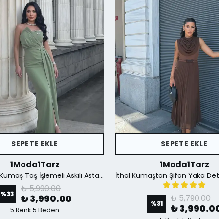
SEPETE EKLE
SEPETE EKLE
1Moda1Tarz
1Moda1Tarz
İthal Krep Kumaş Taş İşlemeli Askılı Astarlı Özel Tasarım Yırtmaçlı Maxi Elbise - Yeşil
₺ 5,990.00
%
33
₺ 3,990.00
₺ 5,790.00
%
31
₺ 3,990.0
5 Renk 5 Beden