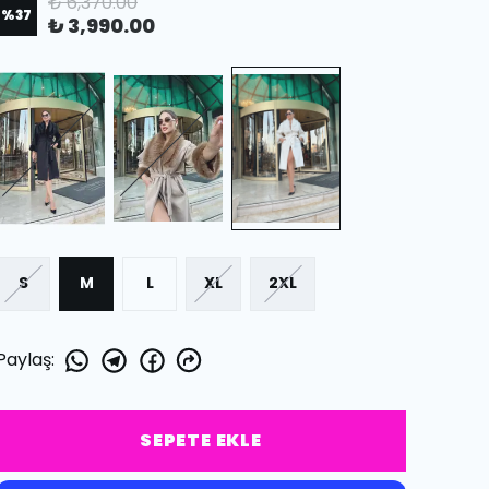
₺ 6,370.00
%
37
₺ 3,990.00
S
M
L
XL
2XL
Paylaş
:
SEPETE EKLE