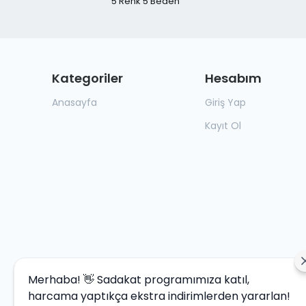
5 Renk 5 Beden
Kategoriler
Hesabım
Anasayfa
Giriş Yap
Kayıt Ol
Merhaba! 👋 Sadakat programımıza katıl,
harcama yaptıkça ekstra indirimlerden yararlan!