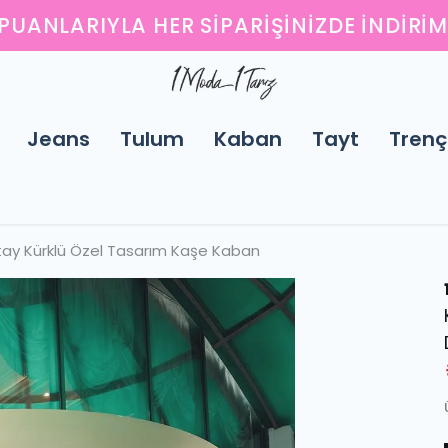
ENI SEZONUN EN ŞIK PARÇALARINI KEŞFED
Jeans
Tulum
Kaban
Tayt
Trenç
etay Kürklü Özel Tasarım Kaşe Kaban