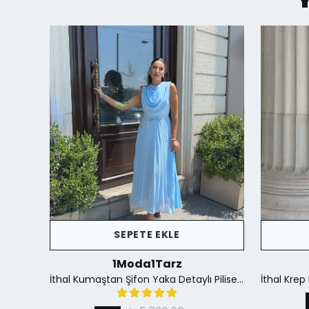
SEPETE EKLE
1Moda1Tarz
İthal Krep Kumaş Düğme Detaylı Fular Aksesuar Dahil Yırtmaçlı Astarlı Özel Tasarım Elbise - Siyah
İthal Kumaştan Şifon Yaka Detaylı Piliseli Kemerli Astarlı Özel Tasarım Elbise - mavi