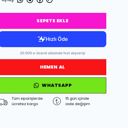
SEPETE EKLE
HEMEN AL
WHATSAPP
Tüm siparişlerde
15 gün içinde
ücretsiz kargo
iade değişim