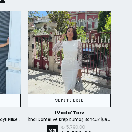
SEPETE EKLE
1Moda1Tarz
İthal Kumaştan Şifon Yaka Detaylı Piliseli Kemerli Astarlı Özel Tasarım Elbise - Kahverengi
İthal Dantel Ve Krep Kumaş Boncuk İşlemeli Yırtmaçlı Astarlı Özel Tasarım Maxi Elbise - Beyaz
₺ 5,790.00
%
31