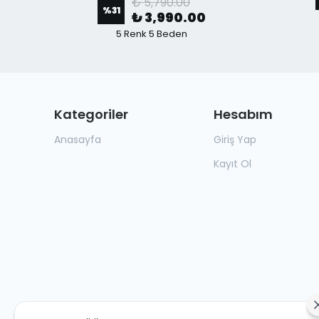
₺ 5,790.00
%
31
₺ 3,990.00
5 Renk 5 Beden
Kategoriler
Hesabım
Anasayfa
Giriş Yap
Kayıt Ol