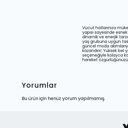
Vücut hatlarınıza mük
yapısı sayesinde esnek
dinamik ve enerjik tarzı
yaş grubuna uygun tasar
güncel moda akımlarıyl
kazandırır; Yüksek bel 
seçeneğiyle kolayca kom
hareket özgürlüğünüzü a
Yorumlar
Bu ürün için henüz yorum yapılmamış.
Y