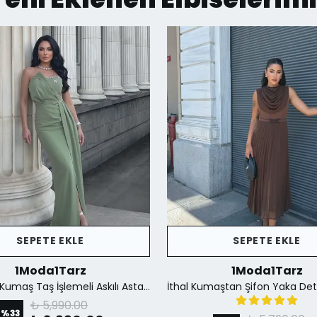
SEPETE EKLE
SEPETE EKLE
1Moda1Tarz
1Moda1Tarz
İthal Krep Kumaş Taş İşlemeli Askılı Astarlı Özel Tasarım Yırtmaçlı Maxi Elbise - Yeşil
₺ 5,990.00
%
33