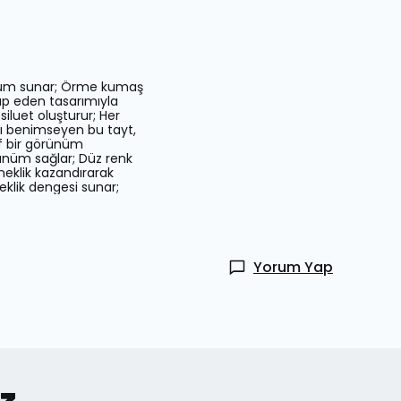
ünüm sunar; Örme kumaş
ap eden tasarımıyla
siluet oluşturur; Her
ını benimseyen bu tayt,
if bir görünüm
rünüm sağlar; Düz renk
neklik kazandırarak
eklik dengesi sunar;
Yorum Yap
iz