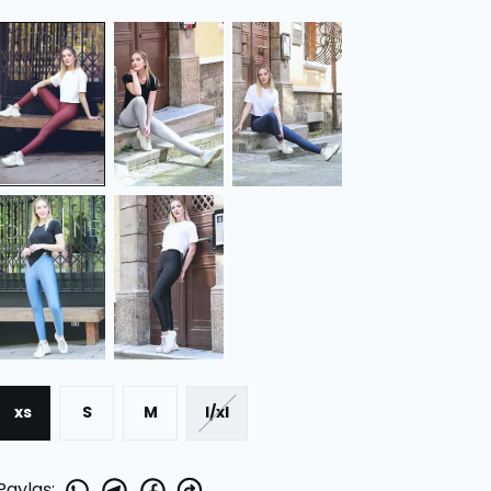
xs
S
M
l/xl
Paylaş
: