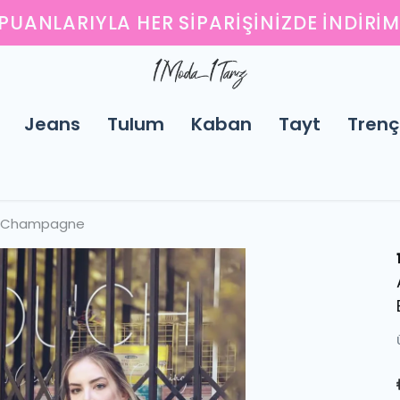
ENI SEZONUN EN ŞIK PARÇALARINI KEŞFED
Jeans
Tulum
Kaban
Tayt
Trenç
ndy Champagne