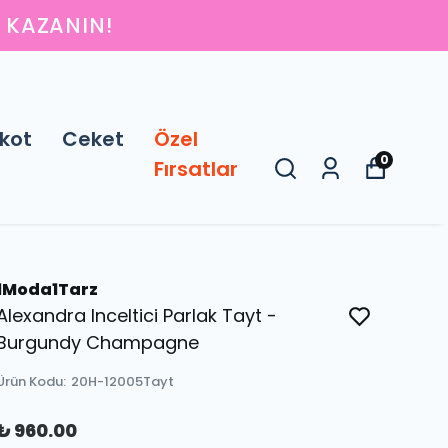
IN
kot
Ceket
Özel
0
Fırsatlar
1Moda1Tarz
Alexandra Inceltici Parlak Tayt -
Burgundy Champagne
Ürün Kodu
:
20H-12005Tayt
₺ 960.00