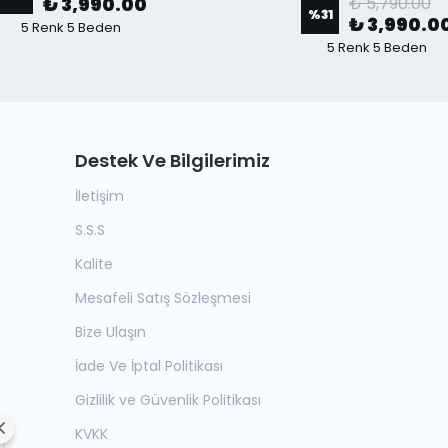
₺ 3,990.00
₺ 5,790.00
%
31
₺ 3,990.0
5 Renk 5 Beden
5 Renk 5 Beden
Destek Ve Bilgilerimiz
İletişim
S.S.S
Kalite
Mesafeli Satış Sözleşmesi
Bize Ulaşın
İade Ve İptal Politikası
Gizlilik ve Güvenlik Politikası
KVKK