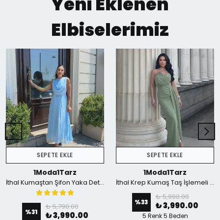
Yeni Eklenen
Elbiselerimiz
SEPETE EKLE
SEPETE EKLE
1Moda1Tarz
1Moda1Tarz
İthal Kumaştan Şifon Yaka Detaylı Piliseli Kemerli Astarlı Özel Tasarım Elbise - mavi
İthal Krep Kumaş Taş İşlemeli Askılı Astarlı Özel Tasarım Yırtmaçlı Maxi Elbise - Yeşil
₺ 5,990.00
%
33
₺ 3,990.00
₺ 5,790.00
%
31
₺ 3,990.00
5 Renk 5 Beden