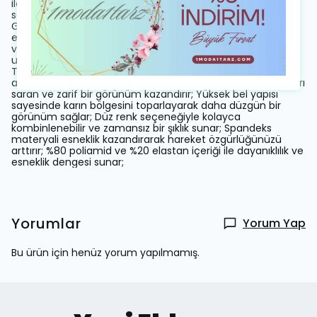
ile şık ve modern bir görünüm sunar; Örme kumaş yapısı
sayesinde esnek ve konforlu bir kullanım deneyimi yaşatır;
Genç yaş grubuna hitap eden tasarımıyla dinamik ve
enerjik tarzınızı yansıtır; Kemer detayı bel bölgesini
vurgulayarak feminen bir siluet oluşturur; Her yaş grubuna
uygun tasarımıyla geniş bir kullanıcı kitlesine hitap eder;
Trend stil anlayışını benimseyen bu tayt, güncel moda
akımlarıyla uyumlu bir seçimdir; Uzun boy tasarımı bacakları
saran ve zarif bir görünüm kazandırır; Yüksek bel yapısı
sayesinde karın bölgesini toparlayarak daha düzgün bir
görünüm sağlar; Düz renk seçeneğiyle kolayca
kombinlenebilir ve zamansız bir şıklık sunar; Spandeks
materyali esneklik kazandırarak hareket özgürlüğünüzü
arttırır; %80 poliamid ve %20 elastan içeriği ile dayanıklılık ve
esneklik dengesi sunar;
Yorumlar
Yorum Yap
Bu ürün için henüz yorum yapılmamış.