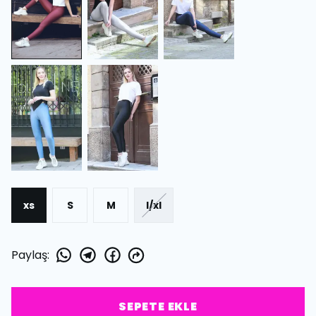
xs
S
M
l/xl
Paylaş
:
SEPETE EKLE