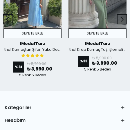
SEPETE EKLE
SEPETE EKLE
1Moda1Tarz
1Moda1Tarz
İthal Kumaştan Şifon Yaka Detaylı Piliseli Kemerli Astarlı Özel Tasarım Elbise - mavi
İthal Krep Kumaş Taş İşlemeli Askılı Astarlı Özel Tasarım Yırtmaçlı Maxi Elbise - Yeşil
₺ 5,990.00
%
33
₺ 3,990.00
₺ 5,790.00
%
31
₺ 3,990.00
5 Renk 5 Beden
5 Renk 5 Beden
Kategoriler
Hesabım