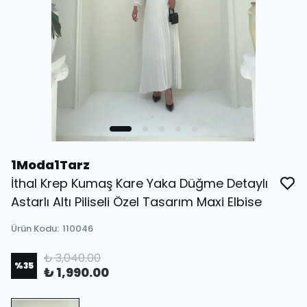
1Moda1Tarz
İthal Krep Kumaş Kare Yaka Düğme Detaylı
Astarlı Altı Piliseli Özel Tasarım Maxi Elbise
Ürün Kodu
:
110046
₺ 3,040.00
%
35
₺ 1,990.00