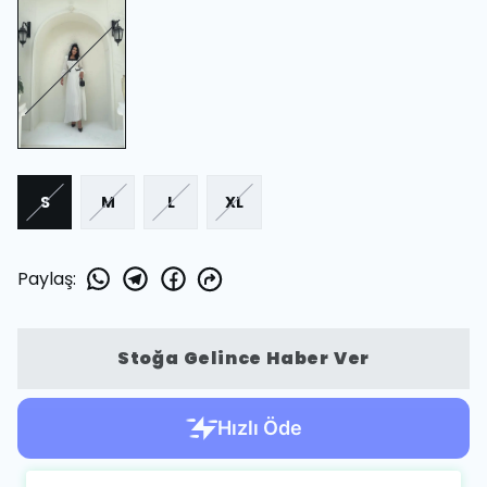
S
M
L
XL
Paylaş
:
Stoğa Gelince Haber Ver