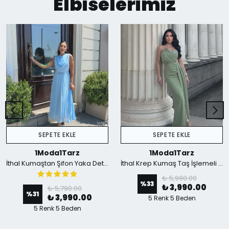
Elbiselerimiz
SEPETE EKLE
SEPETE EKLE
1Moda1Tarz
1Moda1Tarz
İthal Kumaştan Şifon Yaka Detaylı Piliseli Kemerli Astarlı Özel Tasarım Elbise - mavi
İthal Krep Kumaş Taş İşlemeli Askılı Astarlı Özel Tasarım Yırtmaçlı Maxi Elbise - Yeşil
₺ 5,990.00
%
33
₺ 3,990.00
₺ 5,790.00
%
31
₺ 3,990.00
5 Renk 5 Beden
5 Renk 5 Beden