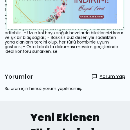
sunar.; - Çift cepli tasarımı ile pratik kullanım imkanı tanır;
eşyalarınızı güvenle taşıyabilirsiniz.; - V yaka kesimi ile
feminen çizgileri ön plana çıkarır ve boynu zarifçe sarar.; -
Dolgusuz tasarımı hafiflik kazandırırken, regular kalıp rahat
hareket etme olanağı sağlar.; - Standart kol tipi ile günlük
kullanım için idealdir ve hareket özgürlüğünüzü kısıtlamaz.;
- Kutulu gönderimiyle özel günlerde hediye olarak da tercih
edilebilir.; - Uzun kol boyu soğuk havalarda bileklerinizi korur
ve şık bir bitiş sağlar.; - Baskısız düz deseniyle sadelikten
yana olanların tercihi olup, her türlü kombinle uyum
gösterir.; - Orta kalınlıkta dokuması mevsim geçişlerinde
ideal konforu sunarken, se
Yorumlar
Yorum Yap
Bu ürün için henüz yorum yapılmamış.
Yeni Eklenen