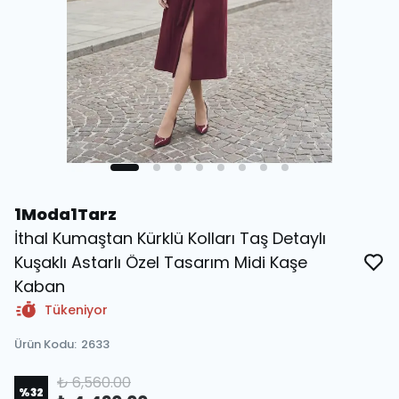
1Moda1Tarz
İthal Kumaştan Kürklü Kolları Taş Detaylı
Kuşaklı Astarlı Özel Tasarım Midi Kaşe
Kaban
Tükeniyor
Ürün Kodu
:
2633
₺ 6,560.00
%
32