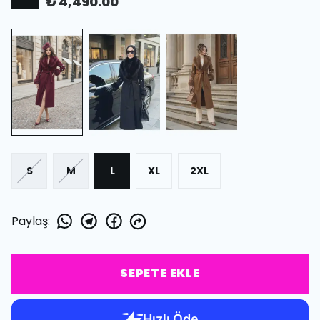
₺ 4,490.00
S
M
L
XL
2XL
Paylaş
:
SEPETE EKLE