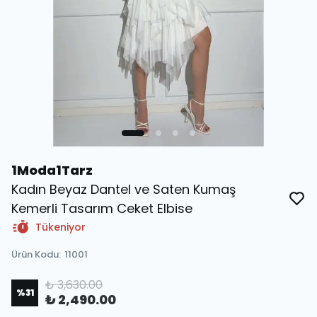
1Moda1Tarz
Kadın Beyaz Dantel ve Saten Kumaş
Kemerli Tasarım Ceket Elbise
Tükeniyor
Ürün Kodu
:
11001
₺ 3,630.00
%
31
₺ 2,490.00