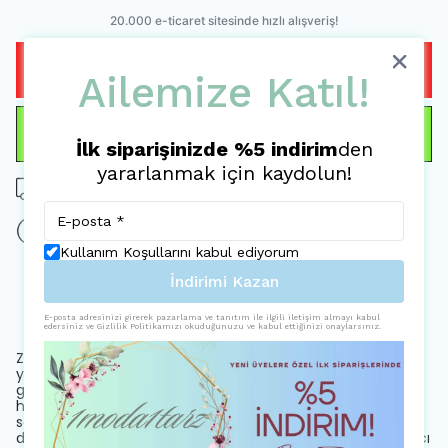
HEMEN AL
Ailemize Katıl!
WHATSAPP
İlk siparişinizde %5 indirim
den
yararlanmak için kaydolun!
Tüm siparişlerde ücretsiz kargo
15 gün içinde iade değişim
Kullanım Koşullarını kabul ediyorum
İndirimi Kazan
Ürün Açıklaması
E-posta adresinizi girerek pazarlama ve tanıtım ile ilgili iletişim almayı kabul
edersiniz ve Gizlilik Politikamızı okuduğunuzu ve kabul ettiğinizi onaylarsınız.
Zarif beyaz dantel detaylarıyla süslenmiş, saten kumaştan
yapılmış midi boy ceket elbise, her yaştan kadının
gardırobunda yerini alacak.; Standart kol tasarımıyla rahat
hareket etme özgürlüğü sunan bu elbise, gömlek yakasıyla
sofistike bir hava katıyor.; Klasik beyaz rengin yanında
dantel detaylarıyla zenginleştirilmiş desenli kumaşı, göz alıcı