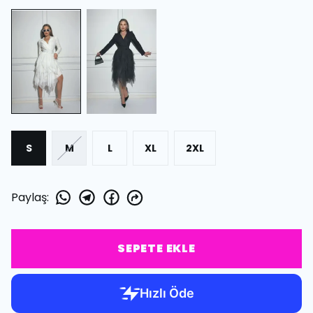
S
M
L
XL
2XL
Paylaş
:
SEPETE EKLE