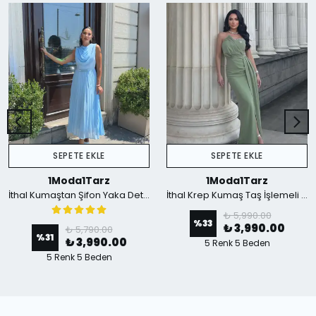
SEPETE EKLE
SEPETE EKLE
1Moda1Tarz
1Moda1Tarz
İthal Kumaştan Şifon Yaka Detaylı Piliseli Kemerli Astarlı Özel Tasarım Elbise - mavi
İthal Krep Kumaş Taş İşlemeli Askılı Astarlı Özel Tasarım Yırtmaçlı Maxi Elbise - Yeşil
₺ 5,990.00
%
33
₺ 3,990.00
₺ 5,790.00
%
31
₺ 3,990.00
5 Renk 5 Beden
5 Renk 5 Beden