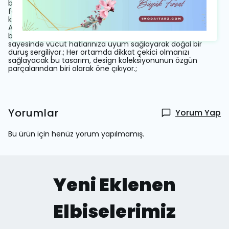
bir görünüm sağlıyor.; Kemer detayı belinizi vurgulayarak
feminen siluetinizi ön plana çıkarırken, orta kalınlıktaki
kumaşı mevsim geçişlerinde ideal bir seçenek oluyor.;
Astarlı yapısı ile konforunuz düşünülerek tasarlanmış olan
bu elbise, şık ve rahat bir kullanım sunuyor.; Regular kalıp
sayesinde vücut hatlarınıza uyum sağlayarak doğal bir
duruş sergiliyor.; Her ortamda dikkat çekici olmanızı
sağlayacak bu tasarım, design koleksiyonunun özgün
parçalarından biri olarak öne çıkıyor.;
Yorumlar
Yorum Yap
Bu ürün için henüz yorum yapılmamış.
Yeni Eklenen
Elbiselerimiz