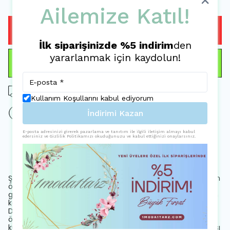
Ailemize Katıl!
HEMEN AL
İlk siparişinizde %5 indirim
den
yararlanmak için kaydolun!
WHATSAPP
Tüm siparişlerde ücretsiz kargo
Kullanım Koşullarını kabul ediyorum
15 gün içinde iade değişim
İndirimi Kazan
E-posta adresinizi girerek pazarlama ve tanıtım ile ilgili iletişim almayı kabul
edersiniz ve Gizlilik Politikamızı okuduğunuzu ve kabul ettiğinizi onaylarsınız.
Ürün Açıklaması
Şık ve gece ortamları için ideal, her yaş grubuna hitap eden
özel tasarım ceket; pantolon takımı; Rahat ve şık bir
görünüm sunan regular kalıp, gün boyu konfor sağlar; Uzun
kollu ve gömlek yakalı ceket ile modern bir siluet oluşturur;
Düz desenli ve geniş paça pantolon, rahat hareket etme
özgürlüğü sunar; Normal bel kesimi ve orta kalınlıkta tüvit
kumaşı ile mevsim geçişlerinde ideal bir tercih; Astarlı yapısı