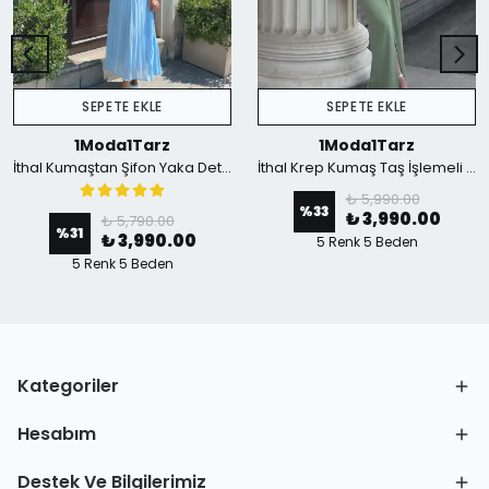
SEPETE EKLE
SEPETE EKLE
1Moda1Tarz
1Moda1Tarz
İthal Kumaştan Şifon Yaka Detaylı Piliseli Kemerli Astarlı Özel Tasarım Elbise - mavi
İthal Krep Kumaş Taş İşlemeli Askılı Astarlı Özel Tasarım Yırtmaçlı Maxi Elbise - Yeşil
₺ 5,990.00
%
33
₺ 3,990.00
₺ 5,790.00
%
31
₺ 3,990.00
5 Renk 5 Beden
5 Renk 5 Beden
Kategoriler
Hesabım
Destek Ve Bilgilerimiz