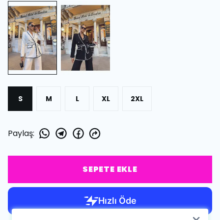
S
M
L
XL
2XL
Paylaş
:
SEPETE EKLE