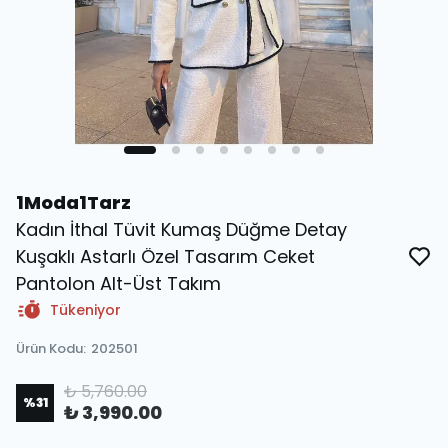
1Moda1Tarz
Kadın İthal Tüvit Kumaş Düğme Detay
Kuşaklı Astarlı Özel Tasarım Ceket
Pantolon Alt-Üst Takım
Tükeniyor
Ürün Kodu
:
202501
₺ 5,760.00
%
31
₺ 3,990.00