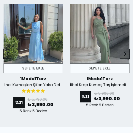
SEPETE EKLE
SEPETE EKLE
1Moda1Tarz
1Moda1Tarz
İthal Kumaştan Şifon Yaka Detaylı Piliseli Kemerli Astarlı Özel Tasarım Elbise - mavi
İthal Krep Kumaş Taş İşlemeli Askılı Astarlı Özel Tasarım Yırtmaçlı Maxi Elbise - Yeşil
₺ 5,990.00
%
33
₺ 3,990.00
₺ 5,790.00
%
31
₺ 3,990.00
5 Renk 5 Beden
5 Renk 5 Beden