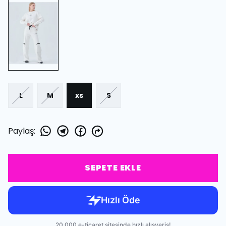
L
M
xs
S
Paylaş
:
SEPETE EKLE