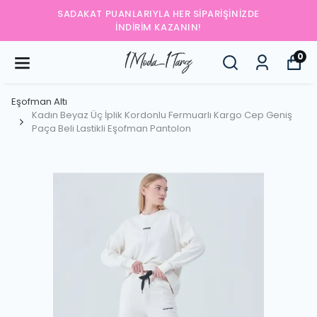
DAKAT PUANLARIYLA HER SIPARIŞINIZDE
YEN
İNDIRIM KAZANIN!
0
Eşofman Altı
Kadın Beyaz Üç İplik Kordonlu Fermuarlı Kargo Cep Geniş
Paça Beli Lastikli Eşofman Pantolon