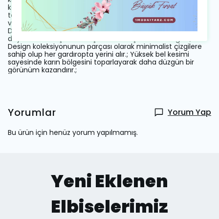
kesimiyle bacaklarınızı daha uzun gösterirken, geniş paça
tasarımı modern bir siluet oluşturur.; Regular fit kesimiyle
vücudu saran ancak sıkmayan ideal uyumu yakalarsınız.;
Düz deseniyle zamansız bir şıklık sergilerken, rüzgara
dayanıklı kumaşı hava koşullarına karşı koruma sağlar.;
Design koleksiyonunun parçası olarak minimalist çizgilere
sahip olup her gardıropta yerini alır.; Yüksek bel kesimi
sayesinde karın bölgesini toparlayarak daha düzgün bir
görünüm kazandırır.;
Yorumlar
Yorum Yap
Bu ürün için henüz yorum yapılmamış.
Yeni Eklenen
Elbiselerimiz