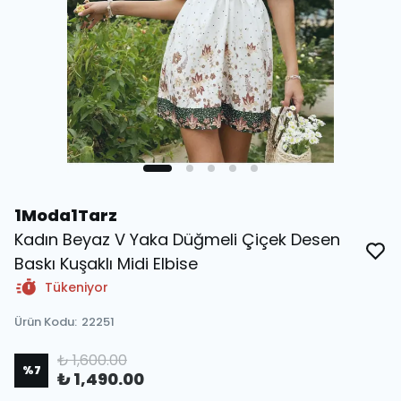
1Moda1Tarz
Kadın Beyaz V Yaka Düğmeli Çiçek Desen
Baskı Kuşaklı Midi Elbise
Tükeniyor
Ürün Kodu
:
22251
₺ 1,600.00
%
7
₺ 1,490.00