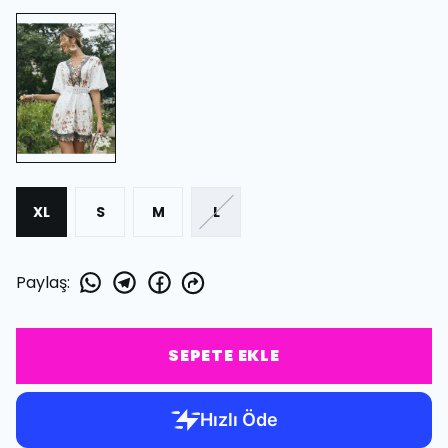
XL
S
M
L
Paylaş
:
SEPETE EKLE