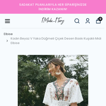
SADAKAT PUANLARIYLA HER SIPARIŞINIZDE
İNDIRIM KAZANIN!
0
Elbise
Kadın Beyaz V Yaka Düğmeli Çiçek Desen Baskı Kuşaklı Midi
Elbise