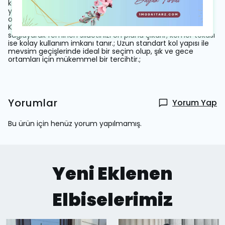
korumanızı mümkün kılar.; Krep dokumasının verdiği
yumuşaklık ile birlikte polyster ve pamuk karışımından
oluşan materyali, dayanıklılık ve nefes alabilirlik sunar.;
Kemerli bel tasarımı sayesinde vücut hatlarınıza uyum
sağlayarak feminen siluetinizi ön plana çıkarır; kemer tokası
ise kolay kullanım imkanı tanır.; Uzun standart kol yapısı ile
mevsim geçişlerinde ideal bir seçim olup, şık ve gece
ortamları için mükemmel bir tercihtir.;
Yorumlar
Yorum Yap
Bu ürün için henüz yorum yapılmamış.
Yeni Eklenen
Elbiselerimiz