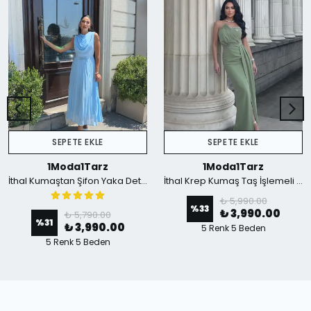
SEPETE EKLE
SEPETE EKLE
1Moda1Tarz
1Moda1Tarz
İthal Kumaştan Şifon Yaka Detaylı Piliseli Kemerli Astarlı Özel Tasarım Elbise - mavi
İthal Krep Kumaş Taş İşlemeli Askılı Astarlı Özel Tasarım Yırtmaçlı Maxi Elbise - Yeşil
₺ 5,990.00
%
33
₺ 3,990.00
₺ 5,790.00
%
31
₺ 3,990.00
5 Renk 5 Beden
5 Renk 5 Beden