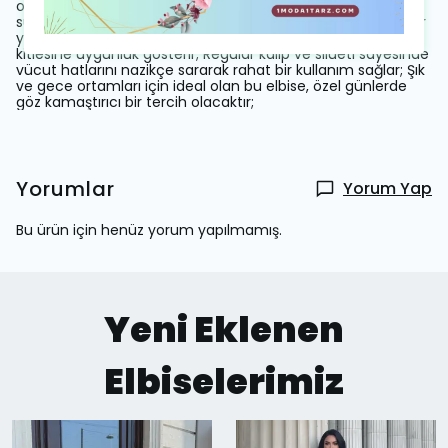
oluşturur; Fermuarlı kapama şekli pratik kullanım imkanı
sunarken, astarlı yapısı rahatlık ve şıklığı bir arada sunar; Her
yaş grubuna hitap eden tasarımıyla geniş bir kullanıcı
kitlesine uygunluk gösterir; Regular kalıp ve silueti sayesinde
vücut hatlarını nazikçe sararak rahat bir kullanım sağlar; Şık
ve gece ortamları için ideal olan bu elbise, özel günlerde
göz kamaştırıcı bir tercih olacaktır;
Yorumlar
Yorum Yap
Bu ürün için henüz yorum yapılmamış.
Yeni Eklenen
Elbiselerimiz