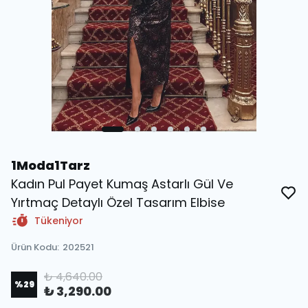
1Moda1Tarz
Kadın Pul Payet Kumaş Astarlı Gül Ve
Yırtmaç Detaylı Özel Tasarım Elbise
Tükeniyor
Ürün Kodu
:
202521
₺ 4,640.00
%
29
₺ 3,290.00