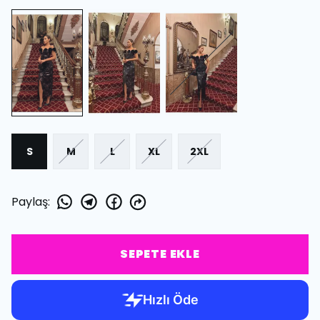
S
M
L
XL
2XL
Paylaş
:
SEPETE EKLE