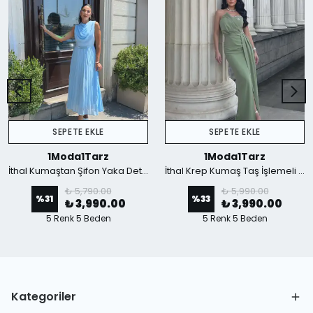
SEPETE EKLE
SEPETE EKLE
1Moda1Tarz
1Moda1Tarz
İthal Kumaştan Şifon Yaka Detaylı Piliseli Kemerli Astarlı Özel Tasarım Elbise - mavi
İthal Krep Kumaş Taş İşlemeli Askılı Astarlı Özel Tasarım Yırtmaçlı Maxi Elbise - Yeşil
₺ 5,790.00
₺ 5,990.00
%
31
%
33
₺ 3,990.00
₺ 3,990.00
5 Renk 5 Beden
5 Renk 5 Beden
Kategoriler