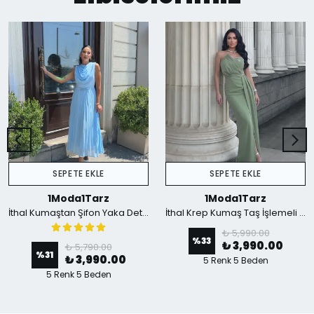
SEPETE EKLE
SEPETE EKLE
1Moda1Tarz
1Moda1Tarz
İthal Kumaştan Şifon Yaka Detaylı Piliseli Kemerli Astarlı Özel Tasarım Elbise - mavi
İthal Krep Kumaş Taş İşlemeli Askılı Astarlı Özel Tasarım Yırtmaçlı Maxi Elbise - Yeşil
₺ 5,990.00
%
33
₺ 3,990.00
₺ 5,790.00
%
31
₺ 3,990.00
5 Renk 5 Beden
5 Renk 5 Beden