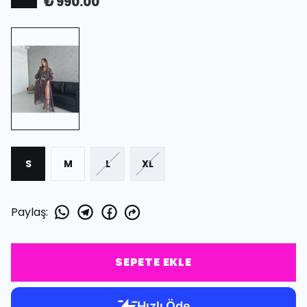
₺ 990.00
S
M
L
XL
Paylaş
:
SEPETE EKLE