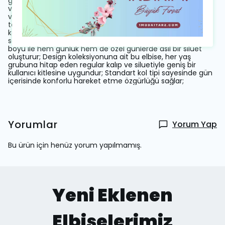
gün boyu rahat bir kullanım sağlar; Astarlı yapısı ile rahatlık
ve şıklığı bir arada sunarken, kemer detayı belinizi zarifçe
vurgular; Fermuarlı kapama şekli pratik kullanım imkanı
tanırken, zincir detayları ile modern bir dokunuş
katmaktadır; V yaka tasarımı dekolte bölgesini zarifçe
sergilerken, dokuma krep kumaşı dayanıklılığı arttırır; Maxi
boyu ile hem günlük hem de özel günlerde asil bir siluet
oluşturur; Design koleksiyonuna ait bu elbise, her yaş
grubuna hitap eden regular kalıp ve siluetiyle geniş bir
kullanıcı kitlesine uygundur; Standart kol tipi sayesinde gün
içerisinde konforlu hareket etme özgürlüğü sağlar;
Yorumlar
Yorum Yap
Bu ürün için henüz yorum yapılmamış.
Yeni Eklenen
Elbiselerimiz