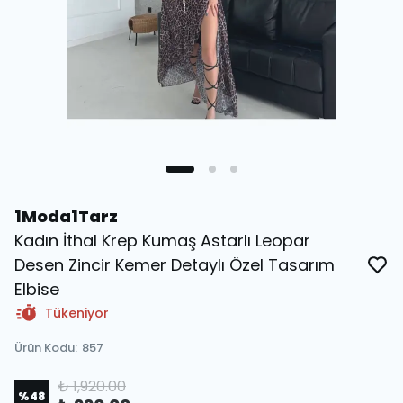
1Moda1Tarz
Kadın İthal Krep Kumaş Astarlı Leopar
Desen Zincir Kemer Detaylı Özel Tasarım
Elbise
Tükeniyor
Ürün Kodu
:
857
₺ 1,920.00
%
48