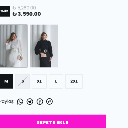
₺ 5,280.00
%
32
₺ 3,590.00
M
S
XL
L
2XL
Paylaş
:
SEPETE EKLE