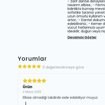
- Zarif dantel detaylar
tasarım elbise.; - Fermua
kalınlıkta kumaşı mevsi
sofistike tarzınızı yans
uzun ömürlü kullanım vaa
artırır.; - Dantel doku
edebilirsiniz.; - Kemer 
vücut hatlarınıza uyum 
idealdir; düğün veya nişa
Devamını Göster
Yorumlar
5 değerlendirmeye göre
Ürün
3 Mayıs 2025
Elbise olmadiği takdirde iade edebiliyor muyuz