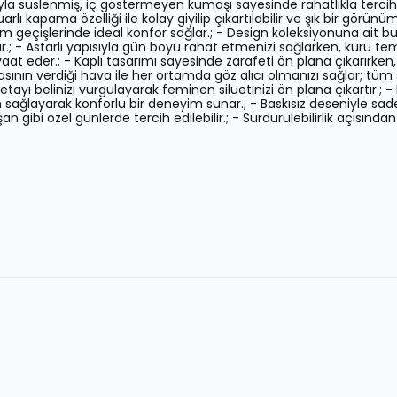
ıyla süslenmiş, iç göstermeyen kumaşı sayesinde rahatlıkla tercih
rlı kapama özelliği ile kolay giyilip çıkartılabilir ve şık bir görünü
m geçişlerinde ideal konfor sağlar.; - Design koleksiyonuna ait b
ıtır.; - Astarlı yapısıyla gün boyu rahat etmenizi sağlarken, kuru t
t eder.; - Kaplı tasarımı sayesinde zarafeti ön plana çıkarırken, c
masının verdiği hava ile her ortamda göz alıcı olmanızı sağlar; tüm
detayı belinizi vurgulayarak feminen siluetinizi ön plana çıkartır.; -
sağlayarak konforlu bir deneyim sunar.; - Baskısız deseniyle sadel
n gibi özel günlerde tercih edilebilir.; - Sürdürülebilirlik açısından 