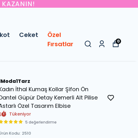
M KAZANIN!
kot
Ceket
Özel
0
Fırsatlar
1Moda1Tarz
Kadın İthal Kumaş Kollar Şifon Ön
Dantel Güpür Detay Kemerli Alt Pilise
Astarlı Özel Tasarım Elbise
Tükeniyor
5 değerlendirme
Ürün Kodu
:
2510