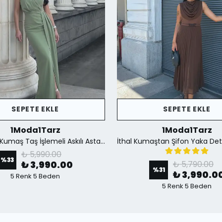
SEPETE EKLE
SEPETE EKLE
1Moda1Tarz
1Moda1Tarz
İthal Krep Kumaş Taş İşlemeli Askılı Astarlı Özel Tasarım Yırtmaçlı Maxi Elbise - Yeşil
₺ 5,990.00
%
33
₺ 3,990.00
₺ 5,790.00
%
31
₺ 3,990.0
5 Renk 5 Beden
5 Renk 5 Beden