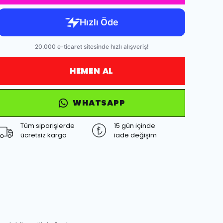
HEMEN AL
WHATSAPP
Tüm siparişlerde
15 gün içinde
ücretsiz kargo
iade değişim