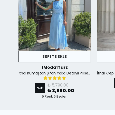
SEPETE EKLE
1Moda1Tarz
İthal Krep Kumaş Düğme Detaylı Fular Aksesuar Dahil Yırtmaçlı Astarlı Özel Tasarım Elbise - Siyah
İthal Kumaştan Şifon Yaka Detaylı Piliseli Kemerli Astarlı Özel Tasarım Elbise - mavi
₺ 5,790.00
%
31
₺ 3,990.00
5 Renk 5 Beden