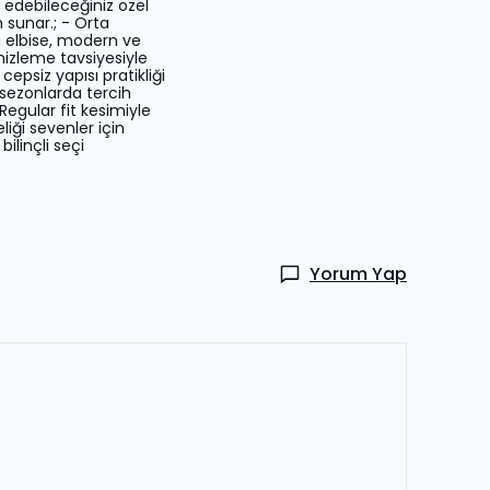
 edebileceğiniz özel
m sunar.; - Orta
u elbise, modern ve
emizleme tavsiyesiyle
epsiz yapısı pratikliği
 sezonlarda tercih
 Regular fit kesimiyle
iği sevenler için
bilinçli seçi
Yorum Yap