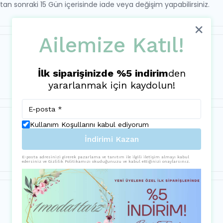
ktan sonraki 15 Gün içerisinde iade veya değişim yapabilirsiniz.
Ailemize Katıl!
İlk siparişinizde %5 indirim
den
yararlanmak için kaydolun!
Kullanım Koşullarını kabul ediyorum
İndirimi Kazan
E-posta adresinizi girerek pazarlama ve tanıtım ile ilgili iletişim almayı kabul
edersiniz ve Gizlilik Politikamızı okuduğunuzu ve kabul ettiğinizi onaylarsınız.