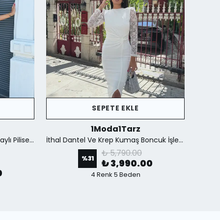
SEPETE EKLE
1Moda1Tarz
İthal Kumaştan Şifon Yaka Detaylı Piliseli Kemerli Astarlı Özel Tasarım Elbise - Kahverengi
İthal Dantel Ve Krep Kumaş Boncuk İşlemeli Yırtmaçlı Astarlı Özel Tasarım Maxi Elbise - Beyaz
₺ 5,790.00
%
31
₺ 3,990.00
0
4 Renk 5 Beden