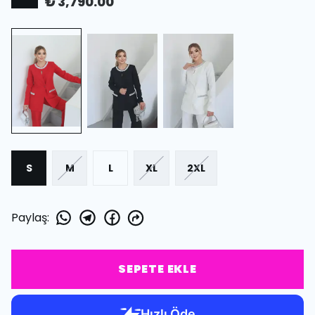
₺ 3,790.00
S
M
L
XL
2XL
Paylaş
:
SEPETE EKLE