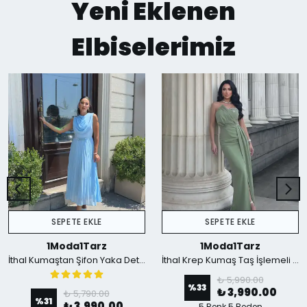
Yeni Eklenen
Elbiselerimiz
SEPETE EKLE
SEPETE EKLE
1Moda1Tarz
1Moda1Tarz
İthal Kumaştan Şifon Yaka Detaylı Piliseli Kemerli Astarlı Özel Tasarım Elbise - mavi
İthal Krep Kumaş Taş İşlemeli Askılı Astarlı Özel Tasarım Yırtmaçlı Maxi Elbise - Yeşil
₺ 5,990.00
%
33
₺ 3,990.00
₺ 5,790.00
%
31
₺ 3,990.00
5 Renk 5 Beden