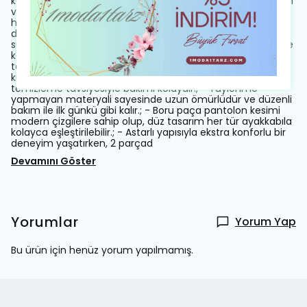
katmak için idealdir.; - Yüksek bel kesimi sayesinde modern
ve rahat bir kullanım sunarken, düz silueti ile vücut
hatlarınıza mükemmel uyum sağlar.; - Scuba krep
dokuması hem dayanıklılık hem de konfor sunarak uzun
süreli kullanımlarda bile formunu korur.; - Yarım pat düğme
kapama şekli pratik kullanım imkanı tanırken, çift cepli
tasarım fonksiyonellik kazandırır.; - Orta kalınlığındaki
kumaşı mevsim geçişlerinde ideal sıcaklıkta tutar; kuru
temizleme tavsiyesiyle bakımı kolaydır.; - Tüylenme
yapmayan materyali sayesinde uzun ömürlüdür ve düzenli
bakım ile ilk günkü gibi kalır.; - Boru paça pantolon kesimi
modern çizgilere sahip olup, düz tasarım her tür ayakkabıla
kolayca eşleştirilebilir.; - Astarlı yapısıyla ekstra konforlu bir
deneyim yaşatırken, 2 parçad
Devamını Göster
Yorumlar
Yorum Yap
Bu ürün için henüz yorum yapılmamış.