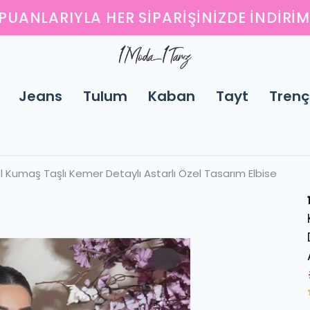
YENI SEZONUN EN ŞIK PARÇALARINI KEŞFED
Jeans
Tulum
Kaban
Tayt
Trenç
l Kumaş Taşlı Kemer Detaylı Astarlı Özel Tasarım Elbise