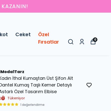
IN
kot
Ceket
Özel
0
Fırsatlar
1Moda1Tarz
Kadın İthal Kumaştan Üst Şifon Alt
Dantel Kumaş Taşlı Kemer Detaylı
Astarlı Özel Tasarım Elbise
Tükeniyor
1 değerlendirme