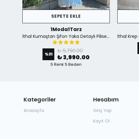
SEPETE EKLE
1Moda1Tarz
İthal Krep Kumaş Düğme Detaylı Fular Aksesuar Dahil Yırtmaçlı Astarlı Özel Tasarım Elbise - Siyah
İthal Kumaştan Şifon Yaka Detaylı Piliseli Kemerli Astarlı Özel Tasarım Elbise - mavi
₺ 5,790.00
%
31
₺ 3,990.00
5 Renk 5 Beden
Kategoriler
Hesabım
Anasayfa
Giriş Yap
Kayıt Ol