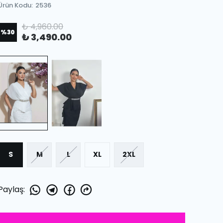
Ürün Kodu
:
2536
₺ 4,960.00
%
30
₺ 3,490.00
S
M
L
XL
2XL
Paylaş
: