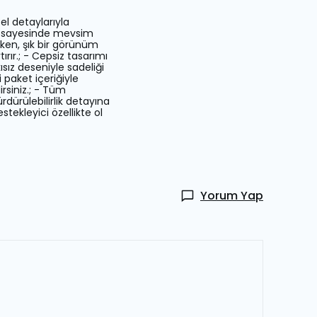
el detaylarıyla
şı sayesinde mevsim
rken, şık bir görünüm
tırır.; - Cepsiz tasarımı
sız deseniyle sadeliği
 paket içeriğiyle
irsiniz.; - Tüm
dürülebilirlik detayına
tekleyici özellikte ol
Yorum Yap