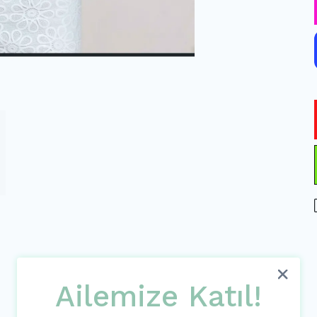
Ürün Açıklaması
Ailemize Katıl!