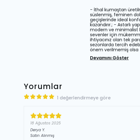
- İthal kumaştan üretilm
süslenmiş, feminen dok
geçişlerinde ideal konf
kazandırır.; - Astarlı ya
modern ve minimalist bi
sevenler için mükemmel 
ihtiyacınız olan tek par
sezonlarda tercih edebi
önem verilmemiş olsa da,
Devamını Göster
Yorumlar
1 değerlendirmeye göre
18 Ağustos 2025
Derya
Y.
Satın Alınmış