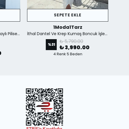
SEPETE EKLE
1Moda1Tarz
İthal Kumaştan Şifon Yaka Detaylı Piliseli Kemerli Astarlı Özel Tasarım Elbise - Kahverengi
İthal Dantel Ve Krep Kumaş Boncuk İşlemeli Yırtmaçlı Astarlı Özel Tasarım Maxi Elbise - Beyaz
₺ 5,790.00
%
31
₺ 3,990.00
0
4 Renk 5 Beden