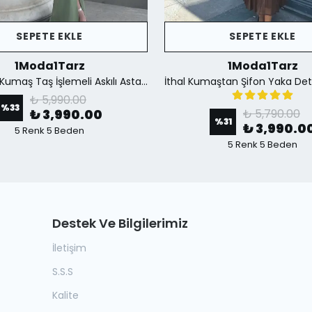
SEPETE EKLE
SEPETE EKLE
1Moda1Tarz
1Moda1Tarz
İthal Krep Kumaş Taş İşlemeli Askılı Astarlı Özel Tasarım Yırtmaçlı Maxi Elbise - Yeşil
₺ 5,990.00
%
33
₺ 3,990.00
₺ 5,790.00
%
31
₺ 3,990.0
5 Renk 5 Beden
5 Renk 5 Beden
Destek Ve Bilgilerimiz
İletişim
S.S.S
Kalite