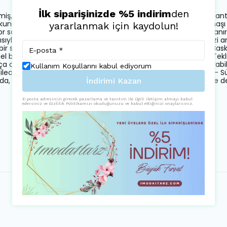
İlk siparişinizde %5 indirim
den
iş, şıklığı ve zarafeti ön planda tutan özel tasarım elbise.; - Dant
unuşları vurgulayan bir görünüm sunar.; - Orta kalınlıkta kuma
yararlanmak için kaydolun!
or sağlar.; - Fermuarlı kapama şekli ile pratik kullanım imkanı tanı
pısıyla rahatlıkla giyilebilir ve iç göstermez; böylece özgüveninizi ar
r stil oluştururken, dikkat çekici detaylardan vazgeçmez.; - Baskı
bir seçimdir; her tür aksesuarla kolayca kombinlenebilir.; - Tekli
ça olarak gelir; ekstra eşya taşıma derdi olmadan keyfini çıkarabil
Kullanım Koşullarını kabul ediyorum
leceğiniz bu elbise, gardrobunuzda yerini almayı hak ediyor.; - Sür
 kaliteli malzemelerden üretilmiştir.; - Kaplı yapısı sayesinde des
İndirimi Kazan
E-posta adresinizi girerek pazarlama ve tanıtım ile ilgili iletişim almayı kabul
edersiniz ve Gizlilik Politikamızı okuduğunuzu ve kabul ettiğinizi onaylarsınız.