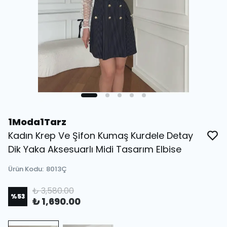
1Moda1Tarz
Kadın Krep Ve Şifon Kumaş Kurdele Detay
Dik Yaka Aksesuarlı Midi Tasarım Elbise
Ürün Kodu
:
8013Ç
₺ 3,580.00
%
53
₺ 1,690.00