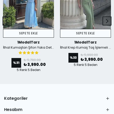
SEPETE EKLE
SEPETE EKLE
1Moda1Tarz
1Moda1Tarz
İthal Kumaştan Şifon Yaka Detaylı Piliseli Kemerli Astarlı Özel Tasarım Elbise - mavi
İthal Krep Kumaş Taş İşlemeli Askılı Astarlı Özel Tasarım Yırtmaçlı Maxi Elbise - Yeşil
₺ 5,990.00
%
33
₺ 3,990.00
₺ 5,790.00
%
31
₺ 3,990.00
5 Renk 5 Beden
5 Renk 5 Beden
Kategoriler
Hesabım