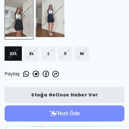
2XL
XL
L
S
M
Paylaş
:
Stoğa Gelince Haber Ver