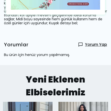
karışımından oluşan materyali dayanıklılığı artırırken
yumuşak bir dokunuş hissi verir; Dijital baskı tekniği ile
üretilen baskılı desenler canlı ve uzun ömürlüdür; Uzun kollar
standart kol tipiyle mevsim geçişlerinde ideal koruma
sağlar; Midi boyu sayesinde hem günlük kullanım hem de
özel günler için uygundur; Kuşak detayı bel;
Yorumlar
Yorum Yap
Bu ürün için henüz yorum yapılmamış.
Yeni Eklenen
Elbiselerimiz