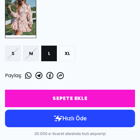
S
M
L
XL
Paylaş
:
SEPETE EKLE