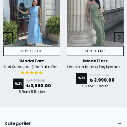
SEPETE EKLE
SEPETE EKLE
1Moda1Tarz
1Moda1Tarz
İthal Kumaştan Şifon Yaka Detaylı Piliseli Kemerli Astarlı Özel Tasarım Elbise - mavi
İthal Krep Kumaş Taş İşlemeli Askılı Astarlı Özel Tasarım Yırtmaçlı Maxi Elbise - Yeşil
₺ 5,990.00
%
33
₺ 3,990.00
₺ 5,790.00
%
31
₺ 3,990.00
5 Renk 5 Beden
5 Renk 5 Beden
Kategoriler