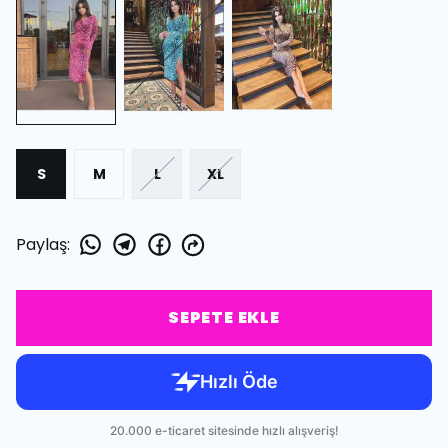
S
M
L
XL
Paylaş
:
SEPETE EKLE