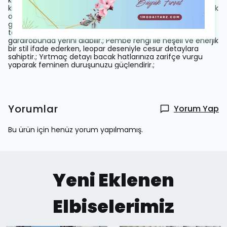
kolayca kombinlenebilir; farklı aksesuarlarla
kişiselleştirilebilir.; Uzun kollu tasarım soğuk havalarda bile şık
olmanızı sağlar; kumaş dokusu orta kalınlıkta olup mevsim
geçişlerinde idealdir.; Tüm yaş gruplarına hitap eden
tasarımıyla geniş bir kullanıcı yelpazesine sahiptir; herkesin
gardırobunda yerini alabilir.; Pembe rengi ile neşeli ve enerjik
bir stil ifade ederken, leopar deseniyle cesur detaylara
sahiptir.; Yırtmaç detayı bacak hatlarınıza zarifçe vurgu
yaparak feminen duruşunuzu güçlendirir.;
Yorumlar
Yorum Yap
Bu ürün için henüz yorum yapılmamış.
Yeni Eklenen
Elbiselerimiz