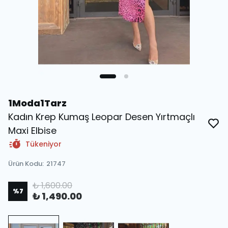
1Moda1Tarz
Kadın Krep Kumaş Leopar Desen Yırtmaçlı
Maxi Elbise
Tükeniyor
Ürün Kodu
:
21747
₺ 1,600.00
%
7
₺ 1,490.00