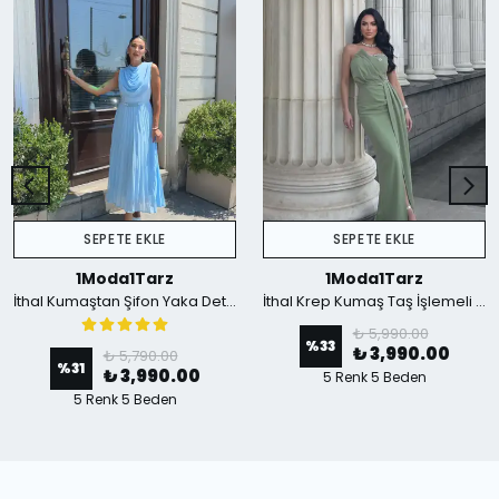
SEPETE EKLE
SEPETE EKLE
1Moda1Tarz
1Moda1Tarz
İthal Kumaştan Şifon Yaka Detaylı Piliseli Kemerli Astarlı Özel Tasarım Elbise - mavi
İthal Krep Kumaş Taş İşlemeli Askılı Astarlı Özel Tasarım Yırtmaçlı Maxi Elbise - Yeşil
₺ 5,990.00
%
33
₺ 3,990.00
₺ 5,790.00
%
31
₺ 3,990.00
5 Renk 5 Beden
5 Renk 5 Beden