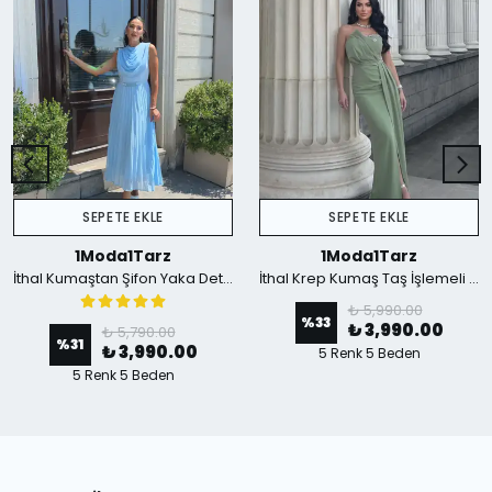
SEPETE EKLE
SEPETE EKLE
1Moda1Tarz
1Moda1Tarz
İthal Kumaştan Şifon Yaka Detaylı Piliseli Kemerli Astarlı Özel Tasarım Elbise - mavi
İthal Krep Kumaş Taş İşlemeli Askılı Astarlı Özel Tasarım Yırtmaçlı Maxi Elbise - Yeşil
₺ 5,990.00
%
33
₺ 3,990.00
₺ 5,790.00
%
31
₺ 3,990.00
5 Renk 5 Beden
5 Renk 5 Beden