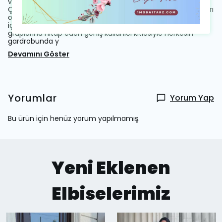
vazgeçilmezi olan bu montta maksimum konfor sunar.;
Çift cepli yapısı küçük eşyalarınız için pratik saklama alanları
oluştururken aynı zamanda şık görünüm kazandırır.; Astarlı
iç yapıyla ekstra sıcaklık ve konfor hissi yaşatır.; Tüm yaş
gruplarına hitap eden geniş kullanıcı kitlesiyle herkesin
gardrobunda y
Devamını Göster
Yorumlar
Yorum Yap
Bu ürün için henüz yorum yapılmamış.
Yeni Eklenen
Elbiselerimiz