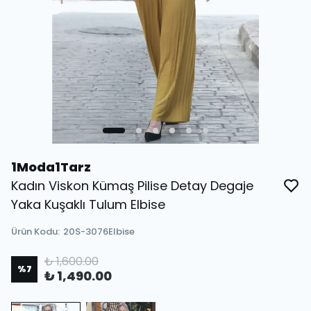
1Moda1Tarz
Kadın Viskon Kümaş Pilise Detay Degaje
Yaka Kuşaklı Tulum Elbise
Ürün Kodu
:
20S-3076Elbise
₺ 1,600.00
%
7
₺ 1,490.00