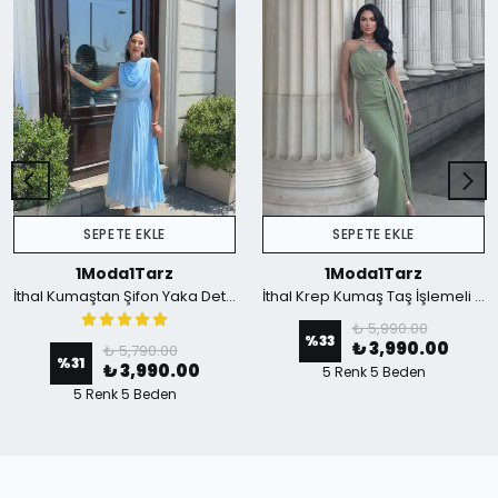
SEPETE EKLE
SEPETE EKLE
1Moda1Tarz
1Moda1Tarz
İthal Kumaştan Şifon Yaka Detaylı Piliseli Kemerli Astarlı Özel Tasarım Elbise - mavi
İthal Krep Kumaş Taş İşlemeli Askılı Astarlı Özel Tasarım Yırtmaçlı Maxi Elbise - Yeşil
₺ 5,990.00
%
33
₺ 3,990.00
₺ 5,790.00
%
31
₺ 3,990.00
5 Renk 5 Beden
5 Renk 5 Beden