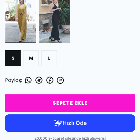
S
M
L
Paylaş
:
SEPETE EKLE