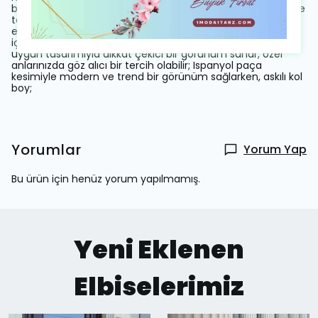
boy kesimiyle hem günlük kullanım hem de özel davetlerde
tercih edebileceğiniz ideal uzunluktadır; Örme kumaş tipi,
esnek yapısıyla hareket özgürlüğünüzü kısıtlamaz ve gün
içindeki konforunuzu artırır; Stylish ve gece ortamları için
uygun tasarımıyla dikkat çekici bir görünüm sunar; özel
anlarınızda göz alıcı bir tercih olabilir; Ispanyol paça
kesimiyle modern ve trend bir görünüm sağlarken, askılı kol
boy;
Yorumlar
Yorum Yap
Bu ürün için henüz yorum yapılmamış.
Yeni Eklenen
Elbiselerimiz